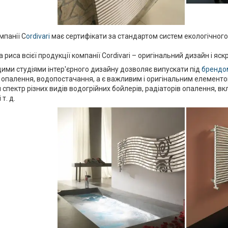
мпанії C
ordivari
має сертифікати за стандартом систем екологічного 
.
риса всієї продукції компанії Cordivari – оригінальний дизайн і яскр
ими студіями інтер'єрного дизайну дозволяє випускати під
брендом
опалення, водопостачання, а є важливим і оригінальним елементом
спектр різних видів водогрійних бойлерів, радіаторів опалення, в
т. д.