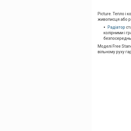
Picture. Тепло і 
живописця або р
Радіатор
ст
колірними і г
безпосереднь
Моделі Free Sta
вільному руху га