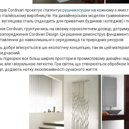
ів Cordivari проектує і патентує
рушникосушки
на кожному з яких гр
італійському виробництві. На дизайнерських моделях гравіювання 
в: вуглецева сталь (підходить для приватних будинків і котеджів) і
нія Cordivari, грунтуючись на своєму сороколетнем досвіді, дотрим
розпорядження Cordivari Design. Це рішення демонструє фундамен
ставлення до навколишнього середовища та природних ресурсів
 добре вписується в цю екологічну концепцію, так як цей матеріал п
редчасний.
 підкорює все більш широкі простори в промисловому дизайні і від
, але і візуальною легкістю. Гра світла, що створюється обробкою In
sign, додають нотку ексклюзивності сучасного життя.