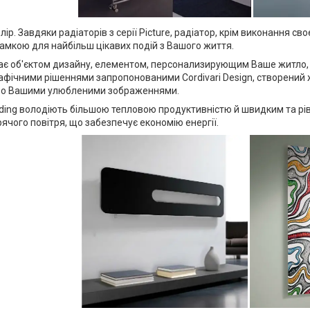
колір. Завдяки радіаторів з серії Picture, радіатор, крім виконання св
амкою для найбільш цікавих подій з Вашого життя.
ає об'єктом дизайну, елементом, персонализирующим Ваше житло, 
рафічними рішеннями запропонованими Cordivari Design, створени
о Вашими улюбленими зображеннями.
nding володіють більшою тепловою продуктивністю й швидким та рі
рячого повітря, що забезпечує економію енергії.