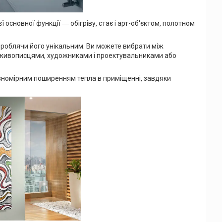
оєї основної функції ― обігріву, стає і арт-об'єктом, полотном
роблячи його унікальним. Ви можете вибрати між
й живописцями, художниками і проектувальниками або
вномірним поширенням тепла в приміщенні, завдяки