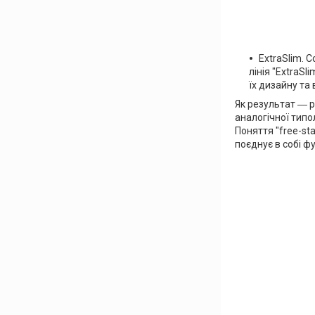
ExtraSlim. 
лінія "ExtraS
їх дизайну та
Як результат ― р
аналогічної типо
Поняття "free-st
поєднує в собі ф