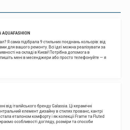
аші AQUAFASHION
іал? Я сама підібрала 9 стильних поєднань кольорів: від
ами для вашого ремонту. Всі ідеї можна реалізувати за
аявності на складі в Києві! Потрібна допомога в
а пишіть мені в месенджери або просто телефонуйте — я
і від італійського бренду Galassia. Ці керамічні
ентральний елемент дизайну в стилях прованс, кантрі
стала еталоном комфорту і як колекції Frame та Fluted
збираємо особливості догляду, розміри та способи