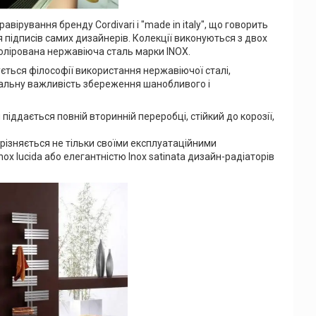
авірування бренду Cordivari і "made in italy", що говорить
підписів самих дизайнерів. Колекції виконуються з двох
 полірована нержавіюча сталь марки INOX.
ується філософії використання нержавіючої сталі,
тальну важливість збереження шанобливого і
іддається повній вторинній переробці, стійкий до корозії,
різняється не тільки своїми експлуатаційними
ox lucida або елегантністю Inox satinata дизайн-радіаторів