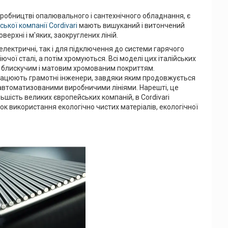
виробництві опалювального і сантехнічного обладнання, є
ької компанії Cordivari
мають вишуканий і витончений
рхні і м'яких, заокруглених ліній.
лектричні, так і для підключення до системи гарячого
ої сталі, а потім хромуються. Всі моделі цих італійських
з блискучим і матовим хромованим покриттям.
 працюють грамотні інженери, завдяки яким продовжується
автоматизованими виробничими лініями. Нарешті, це
ільшість великих європейських компаній, в Cordivari
ок використання екологічно чистих матеріалів, екологічної