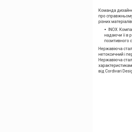
Команда дизайнер
про справжньому 
різних матеріалі
INOX. Компа
надаючи її в 
позитивного 
Нержавіюча сталь
нетоксичний і пе
Нержавіюча сталь
характеристиками
від Cordivari De