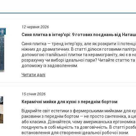
12 червня 2026
Синя плитка в інтер'єрі: 9 готових поєднань від Нат
Синя плитка — тренд інтер'єру, але як розкрити її потенц
ніжних до драматичних. В статті ділюся готовими палітр
допомогою італійської плитки та керамограніту, які є в н
розрахунку чи виборі ідеальної пари? Читайте статтю т
допоможу із задоволенням.
15 січня 2026
Керамічні мийки для кухні з переднім бортом
Відкрийте світ естетики з фермерськими мийками для кухн
раковини з переднім бортом — не просто сантехніка, а ц
або класика. Дізнайтеся, чому американська ергономіка 
поєднують в собі міцність та довговічність. В статті ро
встановлення для створення ідеальної робочої зони.