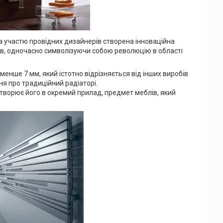
 за участю провідних дизайнерів створена інноваційна
тів, одночасно символізуючи собою революцію в області
енше 7 мм, який істотно відрізняється від інших виробів
я про традиційний радіаторі.
еретворює його в окремий прилад, предмет меблів, який