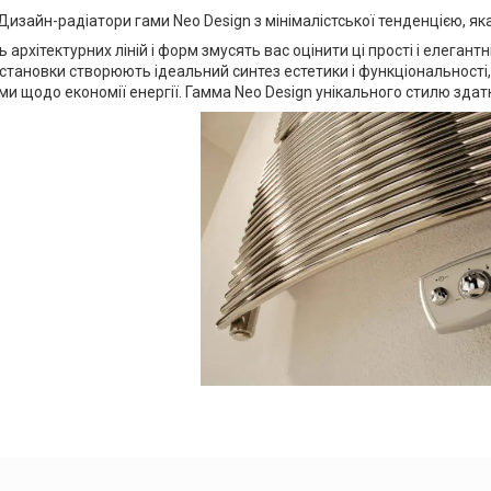
 Дизайн-радіатори гами Neo Design з мінімалістської тенденцією, я
ь архітектурних ліній і форм змусять вас оцінити ці прості і елегантн
тановки створюють ідеальний синтез естетики і функціональності, 
и щодо економії енергії. Гамма Neo Design унікального стилю здатн