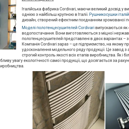
Італійська фабрика Cordivari, маючи великий досвід у 
однією з найбільш крупною в Італії.
Рушникосушки італійс
дизайн, створений ефектним поєднанням хромованої пове
Моделі полотенцесушителей Cordivari
випускаються як е
водопостачання. Вони виготовляються з міцної нержавіюч
полотенцесушителей представлені в двох варіантах – 
Компанія Cordivari зараз – це підприємство, на якому
удосконалення модельного ряду продукції. Це завод з 
строгий контроль якості всіх етапів виробництва. Як і б
бливу увагу екологічності самої продукції, що досягається за рахун
виробництва.