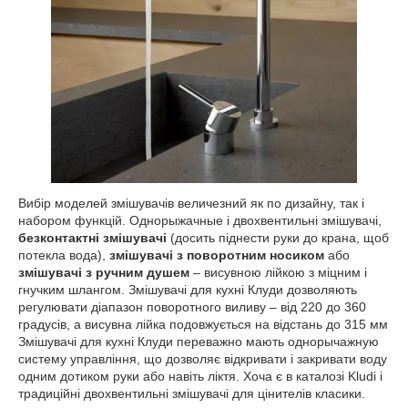
Вибір моделей змішувачів величезний як по дизайну, так і
набором функцій. Однорыжачные і двохвентильні змішувачі,
безконтактні змішувачі
(досить піднести руки до крана, щоб
потекла вода),
змішувачі з поворотним носиком
або
змішувачі з ручним душем
– висувною лійкою з міцним і
гнучким шлангом. Змішувачі для кухні Клуди дозволяють
регулювати діапазон поворотного виливу – від 220 до 360
градусів, а висувна лійка подовжується на відстань до 315 мм
Змішувачі для кухні Клуди переважно мають однорычажную
систему управління, що дозволяє відкривати і закривати воду
одним дотиком руки або навіть ліктя. Хоча є в каталозі Kludi і
традиційні двохвентильні змішувачі для цінителів класики.