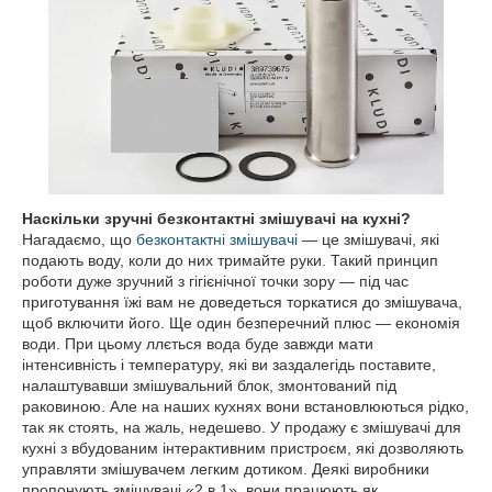
Наскільки зручні безконтактні змішувачі на кухні?
Нагадаємо, що
безконтактні змішувачі
— це змішувачі, які
подають воду, коли до них тримайте руки. Такий принцип
роботи дуже зручний з гігієнічної точки зору — під час
приготування їжі вам не доведеться торкатися до змішувача,
щоб включити його. Ще один безперечний плюс — економія
води. При цьому ллється вода буде завжди мати
інтенсивність і температуру, які ви заздалегідь поставите,
налаштувавши змішувальний блок, змонтований під
раковиною. Але на наших кухнях вони встановлюються рідко,
так як стоять, на жаль, недешево. У продажу є змішувачі для
кухні з вбудованим інтерактивним пристроєм, які дозволяють
управляти змішувачем легким дотиком. Деякі виробники
пропонують змішувачі «2 в 1», вони працюють як