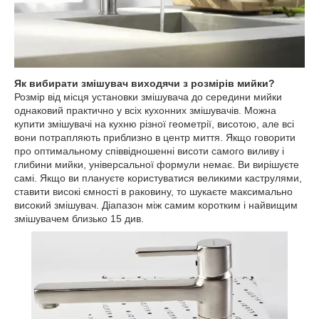
Як вибирати змішувач виходячи з розмірів мийки?
Розмір від місця установки змішувача до середини мийки
однаковий практично у всіх кухонних змішувачів. Можна
купити змішувачі на кухню різної геометрії, висотою, але всі
вони потрапляють приблизно в центр миття. Якщо говорити
про оптимальному співвідношенні висоти самого виливу і
глибини мийки, універсальної формули немає. Ви вирішуєте
самі. Якщо ви плануєте користуватися великими каструлями,
ставити високі ємності в раковину, то шукаєте максимально
високий змішувач. Діапазон між самим коротким і найвищим
змішувачем близько 15 див.