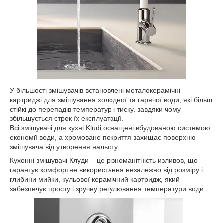
У більшості змішувачів встановлені металокерамічні
картриджі для змішування холодної та гарячої води, які більш
стійкі до перепадів температур і тиску, завдяки чому
збільшується строк їх експлуатації.
Всі змішувачі для кухні Kludi оснащені вбудованою системою
економії води, а хромоване покриття захищає поверхню
змішувача від утворення нальоту.
Кухонні змішувачі Клуди – це різноманітність изливов, що
гарантує комфортне використання незалежно від розміру і
глибини мийки, кульової керамічний картридж, який
забезпечує просту і зручну регулювання температури води.