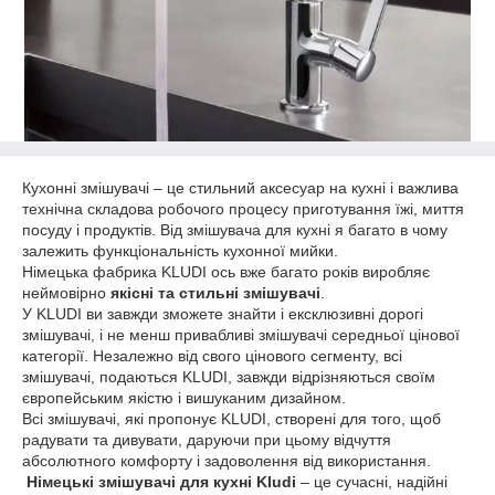
Кухонні змішувачі – це стильний аксесуар на кухні і важлива
технічна складова робочого процесу приготування їжі, миття
посуду і продуктів. Від змішувача для кухні я багато в чому
залежить функціональність кухонної мийки.
Німецька фабрика KLUDI ось вже багато років виробляє
неймовірно
якісні та стильні змішувачі
.
У KLUDI ви завжди зможете знайти і ексклюзивні дорогі
змішувачі, і не менш привабливі змішувачі середньої цінової
категорії. Незалежно від свого цінового сегменту, всі
змішувачі, подаються KLUDI, завжди відрізняються своїм
європейським якістю і вишуканим дизайном.
Всі змішувачі, які пропонує KLUDI, створені для того, щоб
радувати та дивувати, даруючи при цьому відчуття
абсолютного комфорту і задоволення від використання.
Німецькі змішувачі для кухні Kludi
– це сучасні, надійні