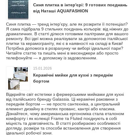
Синя плитка в інтер'єрі: 9 готових поєднань
від Наташі AQUAFASHION
Синя плитка — тренд інтер'єру, але як розкрити її потенціал?
Я сама підібрала 9 стильних поєднань кольорів: від ніжних до
драматичних. В статті ділюся готовими палітрами для вашого
ремонту. Всі ідеї можна реалізувати за допомогою італійської
плитки та керамограніту, які є в наявності на складі в Києві!
Потрібна допомога в розрахунку чи виборі ідеальної пари?
Читайте статтю та пишіть мені в месенджери або просто
телефонуйте — я допоможу із задоволенням.
15.01.2026
Керамічні мийки для кухні з переднім
бортом
Відкрийте світ естетики з фермерськими мийками для кухні
від італійського бренду Galassia. Ці керамічні раковини з
переднім бортом — не просто сантехніка, а центральний
елемент дизайну в стилях прованс, кантрі або класика.
Дізнайтеся, чому американська ергономіка стала еталоном
комфорту і як колекції Frame та Fluted поєднують в собі
міцність та довговічність. В статті розбираємо особливості
догляду, розміри та способи встановлення для створення
ідеальної робочої зони.