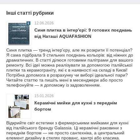
Інші статті рубрики
12.06.2026
Синя плитка в інтер'єрі: 9 готових поєднань
від Наташі AQUAFASHION
Синя плитка — тренд інтер'єру, але як розкрити її потенціал?
Я сама підібрала 9 стильних поєднань кольорів: від ніжних до
драматичних. В статті ділюся готовими палітрами для вашого
ремонту. Всі ідеї можна реалізувати за допомогою італійської
плитки та керамограніту, які є в наявності на складі в Києві!
Потрібна допомога в розрахунку чи виборі ідеальної пари?
Читайте статтю та пишіть мені в месенджери або просто
телефонуйте — я допоможу із задоволенням.
15.01.2026
Керамічні мийки для кухні з переднім
бортом
Відкрийте світ естетики з фермерськими мийками для кухні
від італійського бренду Galassia. Ці керамічні раковини з
переднім бортом — не просто сантехніка, а центральний
елемент дизайну в стилях прованс, кантрі або класика.