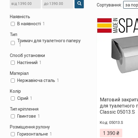
Наявність
В наявності
1
Тип
Тримач для туалетного паперу
1
Спосіб установки
Настінний
1
Матеріал
Нержавіюча сталь
1
Колір
Сірий
1
Матовий закрит
для туалетного 
Тип кріплення
Classic 05013.S
Гвинтове
1
05013.S
Розміщення рулону
1 390 ₴
Горизонтальне
1