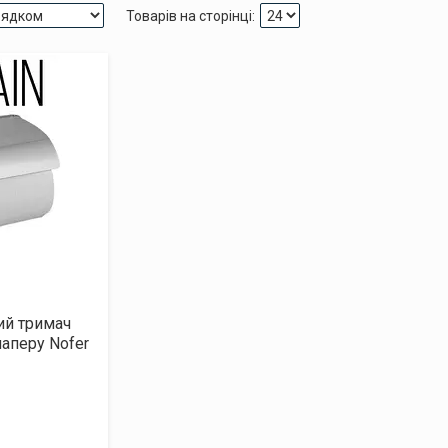
ий тримач
паперу Nofer