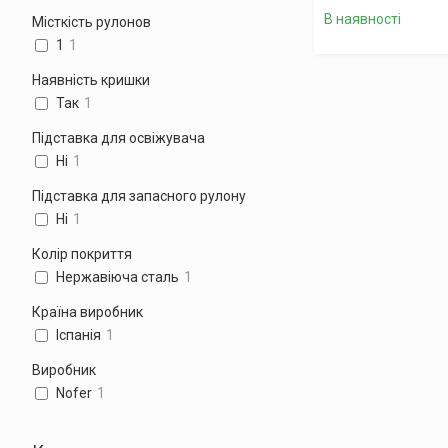
В наявності
Місткість рулонов
1
1
Наявність кришки
Так
1
Підставка для освіжувача
Ні
1
Підставка для запасного рулону
Ні
1
Колір покриття
Нержавіюча сталь
1
Країна виробник
Іспанія
1
Виробник
Nofer
1