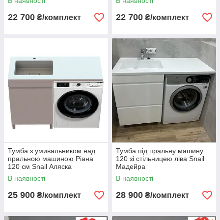
В наявності
В наявності
22 700
22 700
₴/комплект
₴/комплект
Тумба з умивальником над
Тумба під пральну машину
пральною машиною Ріана
120 зі стільницею ліва Snail
120 см Snail Аляска
Мадейра
В наявності
В наявності
25 900
28 900
₴/комплект
₴/комплект