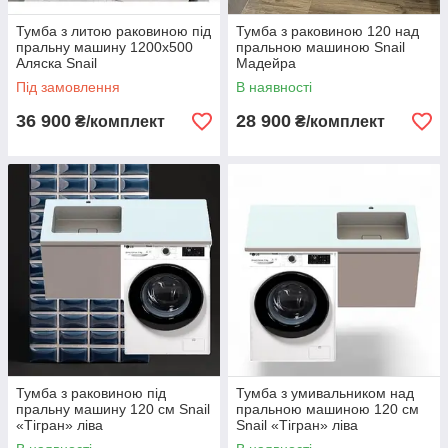
Тумба з литою раковиною під
Тумба з раковиною 120 над
пральну машину 1200x500
пральною машиною Snail
Аляска Snail
Мадейра
Під замовлення
В наявності
36 900
28 900
₴/комплект
₴/комплект
Тумба з раковиною під
Тумба з умивальником над
пральну машину 120 см Snail
пральною машиною 120 см
«Тігран» ліва
Snail «Тігран» ліва