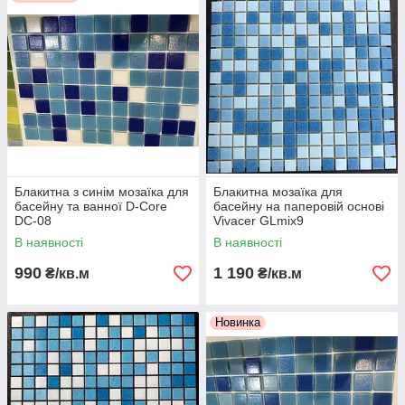
розділі. Так само ми створили спеціальний розділ
мозаїка
для кухоного фартуха.
Блакитна з синім мозаїка для
Блакитна мозаїка для
басейну та ванної D-Core
басейну на паперовій основі
DC-08
Vivacer GLmix9
В наявності
В наявності
990
1 190
₴/кв.м
₴/кв.м
Новинка