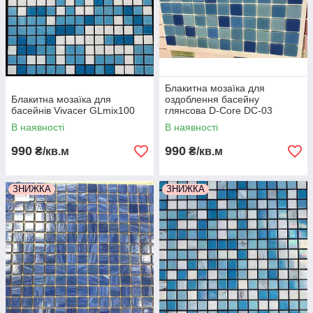
Блакитна мозаїка для
Блакитна мозаїка для
оздоблення басейну
басейнів Vivacer GLmix100
глянсова D-Core DC-03
В наявності
В наявності
990
990
₴/кв.м
₴/кв.м
ЗНИЖКА
ЗНИЖКА