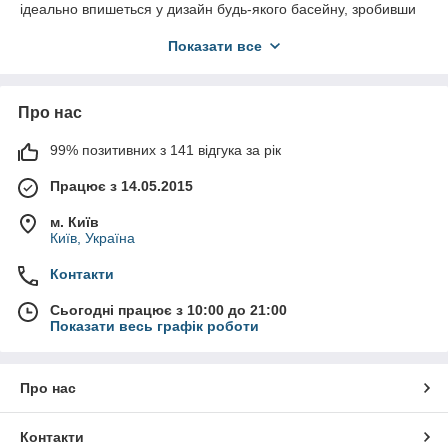
ідеально впишеться у дизайн будь-якого басейну, зробивши
його більш живим та оригінальним.
Показати все
Купити мозаїку для басейну в Україні
можна, звернувшись
до нашого інтернет-магазину «АкваФешн». «AquaFashion» –
це лояльні ціни. Продаж здійснюється з Києва.
Про нас
При цьому
ціна на мозаїку для басейну
цілком лояльна до
покупця. Покупці, які вже купили мозаїку для басейну у нас,
99% позитивних з 141 відгука за рік
завжди залишають про неї хороші відгуки. Не відкладайте
важливих рішень щодо ремонту на завтра, замовляйте
Працює з 14.05.2015
високоякісний, перевірений часом виріб прямо сьогодні, щоб
якнайшвидше насолодитися комфортом оновленого
м. Київ
басейну!
Київ, Україна
Контакти
Сьогодні працює з 10:00 до 21:00
Показати весь графік роботи
Про нас
Контакти