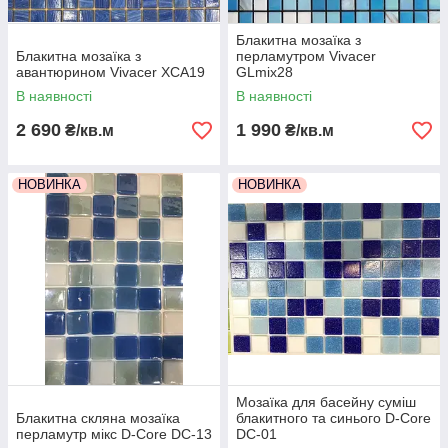
Блакитна мозаїка з
Блакитна мозаїка з
перламутром Vivacer
авантюрином Vivacer XCA19
GLmix28
В наявності
В наявності
2 690
1 990
₴/кв.м
₴/кв.м
НОВИНКА
НОВИНКА
Мозаїка для басейну суміш
Блакитна скляна мозаїка
блакитного та синього D-Core
перламутр мікс D-Core DC-13
DC-01