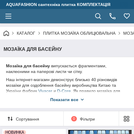
AQUAFASHION сантехніка плитка КОМПЛЕКТАЦІЯ
КАТАЛОГ
ПЛИТКА МОЗАЇКА ОБЛИЦЮВАЛЬНА
МОЗА
МОЗАЇКА ДЛЯ БАСЕЙНУ
Мозаїка для басейну
випускається фрагментами,
наклеєними на паперові листи чи сітку.
Наш інтернет-магазин демонструє близько 40 різновидів
мозаїки для оздоблення басейну виробництва Китаю та
України фабрик
Vivacer
и
D-Core
. Як правило мозаїка для
басейну представлена ​​міксами у відтінках блакитного та
Показати все
синього, рідше – салатового, зеленого та бежевого.
Мозаїка з натурального мармуру та каменю представлена
тут
, а також
декоративна мозаїка
всіх тільки можна уявити
Сортування
0
Фільтри
кольорів та відтінків знаходиться в цьому розділі.
Дзеркальну мозаїку
ви можете обрати у відповідному
НОВИНКА