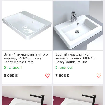
Врізний умивальник з литого
Врізний умивальник зі
мармуру 550×430 Fancy
штучного каменю 600×455
Fancy Marble Greta
Fancy Marble Pauline
В наявності
В наявності
6 660
7 668
₴
₴