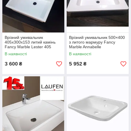
Врізний умивальник
Врізний умивальник 500×400
405х300х153 литий камінь
з литого мармуру Fancy
Fancy Marble Lester 405
Marble Annabelle
В наявності
В наявності
3 600
5 952
₴
₴