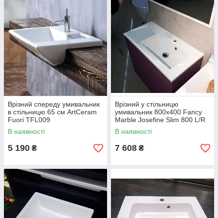
Врізний спереду умивальник
Врізний у стільницю
в стільницю 65 см ArtCeram
умивальник 800х400 Fancy
Fuori TFL009
Marble Josefine Slim 800 L/R
В наявності
В наявності
5 190
7 608
₴
₴