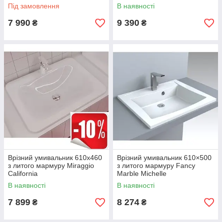
Під замовлення
В наявності
7 990
9 390
₴
₴
Врізний умивальник 610x460
Врізний умивальник 610×500
з литого мармуру Miraggio
з литого мармуру Fancy
California
Marble Michelle
В наявності
В наявності
7 899
8 274
₴
₴