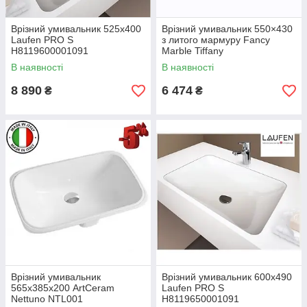
Врізний умивальник 525х400
Врізний умивальник 550×430
Laufen PRO S
з литого мармуру Fancy
H8119600001091
Marble Tiffany
В наявності
В наявності
8 890
6 474
₴
₴
Врізний умивальник
Врізний умивальник 600х490
565х385х200 ArtCeram
Laufen PRO S
Nettuno NTL001
H8119650001091