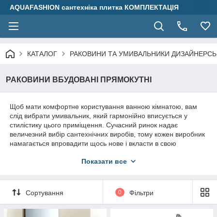
AQUAFASHION сантехніка плитка КОМПЛЕКТАЦІЯ
КАТАЛОГ
РАКОВИНИ ТА УМИВАЛЬНИКИ ДИЗАЙНЕРСЬ
РАКОВИНИ ВБУДОВАНІ ПРЯМОКУТНІ
Щоб мати комфортне користування ванною кімнатою, вам
слід вибрати умивальник, який гармонійно вписується у
стилістику цього приміщення. Сучасний ринок надає
величезний вибір сантехнічних виробів, тому кожен виробник
намагається впровадити щось нове і вкласти в свою
продукцію особливу зюмінку. Сьогодні популярність дуже
Показати все
популярна.
прямокутні мушлі
форми. Їм властива чіткість
ліній, форм, продумана функціональність, а також стильний
дизайн. Завдяки використанню високотехнологічних та
екологічно чистих матеріалів умивальники є надійними і
Сортування
0
Фільтри
довготривалими.