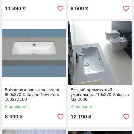
11 390
8 600
₴
₴
Врізна раковина для ванної
Врізний прямокутний
600х370 Catalano New Zero
умивальник 710х370 Galassia
16037ZE00
M2 2036
В наявності
В наявності
8 990
12 190
₴
₴