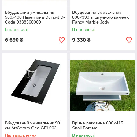
Вбудований умивальник
Вбудований умивальник
560х400 Німеччина Duravit D-
800×390 зі штучного каменю
Code 0338560000
Fancy Marble Jody
В наявності
В наявності
6 690
9 330
₴
₴
Вбудований умивальник 90
Врізна раковина 600×415
см ArtCeram Gea GEL002
Snail Богема
Під замовлення
В наявності