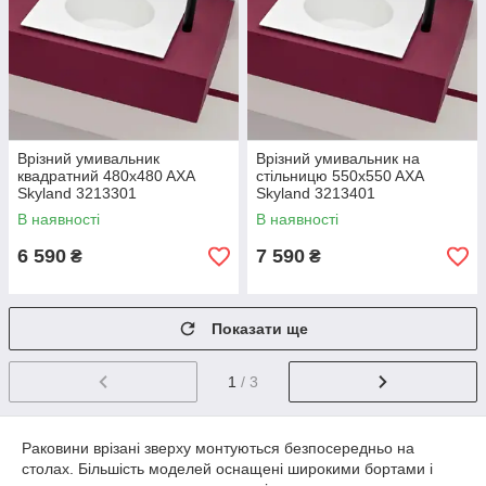
Врізний умивальник
Врізний умивальник на
квадратний 480x480 AXA
стільницю 550x550 AXA
Skyland 3213301
Skyland 3213401
В наявності
В наявності
6 590
7 590
₴
₴
Показати ще
1
/ 3
Раковини врізані зверху монтуються безпосередньо на
столах. Більшість моделей оснащені широкими бортами і