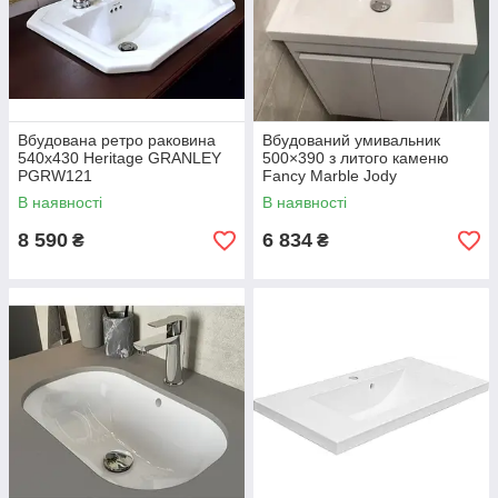
Вбудована ретро раковина
Вбудований умивальник
540х430 Heritage GRANLEY
500×390 з литого каменю
PGRW121
Fancy Marble Jody
В наявності
В наявності
8 590
6 834
₴
₴