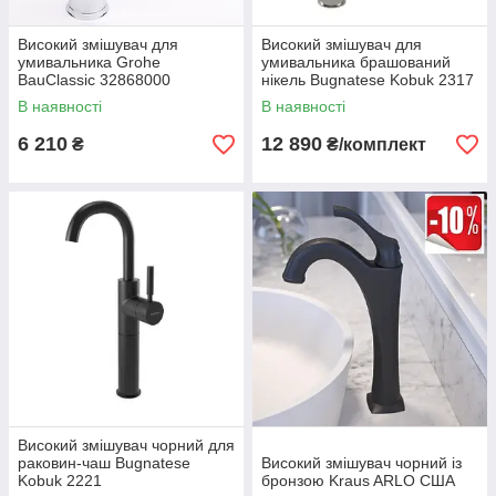
Високий змішувач для
Високий змішувач для
умивальника Grohe
умивальника брашований
BauClassic 32868000
нікель Bugnatese Kobuk 2317
В наявності
В наявності
6 210
12 890
₴
₴/комплект
Високий змішувач чорний для
раковин-чаш Bugnatese
Високий змішувач чорний із
Kobuk 2221
бронзою Kraus ARLO США