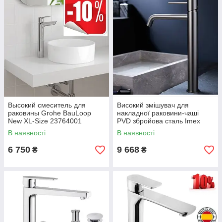
Для допомоги в бездоганній комплектації вашої ванної
кімнати в одному стилі та кольорі рекомендуємо звернутися
до наших
менеджерів
!
Вони вам із задоволенням вам допоможуть і надішлють
варіанти пропозицій на Вайбер, WhatsApp або Telegram з
урахуванням ваших побажань та дизайн-проектів.
Высокий смеситель для
Високий змішувач для
раковины Grohe BauLoop
накладної раковини-чаші
New XL-Size 23764001
PVD збройова сталь Imex
Monza BLACK GUN METAL
В наявності
В наявності
6 750
9 668
₴
₴