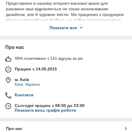
Представлені в нашому інтернет-магазині крани для
раковини чаші відрізняються не тільки ексклюзивним
дизайном, але й чудовою якістю. Ми працюємо з продукцією
відомих європейських фабрик, що добре зарекомендували
себе (Fiore, Bugnatese, Imex, Gessi, Fima, Bruma, Tres, та ін.).
Показати все
Всі товари сертифіковані та мають офіційну гарантію
виробника.
Залежно від ваших уподобань, ви можете
купити високий
Про нас
змішувач
зі стаціонарним або поворотним зливом.
Латунний корпус у поєднанні
з керамічним картриджем
99% позитивних з 141 відгука за рік
забезпечують довговічність та надійність виробу. Зносостійке
Працює з 14.05.2015
покриття, яке не боїться подряпин і потертостей, не змінить
свого зовнішнього вигляду з часом.
м. Київ
А завдяки спеціальному аератору, що насичує струмені
Київ, Україна
повітрям,
високий змішувач для накладної раковини
споживатиме на порядок менше води, ніж звичайний кран.
Контакти
У нас можна придбати змішувач на стільницю, так і для
Сьогодні працює з 08:00 до 23:00
монтажу безпосередньо на раковину. Роздивляйтесь наш
Показати весь графік роботи
каталог і робіть вибір.
За наявності будь-яких питань
менеджери інтернет-
магазину «АкваФешн»
із задоволенням проконсультують
Про нас