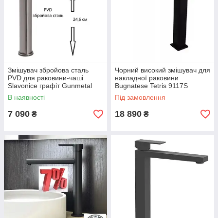
Змішувач збройова сталь
Чорний високий змішувач для
PVD для раковини-чаші
накладної раковини
Slavonice графіт Gunmetal
Bugnatese Tetris 9117S
Black Qtap
В наявності
Під замовлення
7 090
18 890
₴
₴