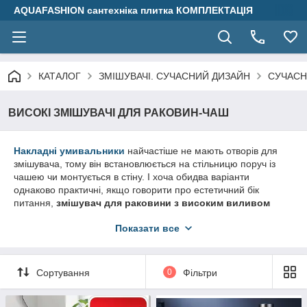
AQUAFASHION сантехніка плитка КОМПЛЕКТАЦІЯ
КАТАЛОГ
ЗМІШУВАЧІ. СУЧАСНИЙ ДИЗАЙН
СУЧАСН
ВИСОКІ ЗМІШУВАЧІ ДЛЯ РАКОВИН-ЧАШ
Накладні умивальники
найчастіше не мають отворів для
змішувача, тому він встановлюється на стільницю поруч із
чашею чи монтується в стіну. І хоча обидва варіанти
однаково практичні, якщо говорити про естетичний бік
питання,
змішувач для раковини з високим виливом
явно виграє.
Показати все
За рахунок висоти вартість таких моделей зазвичай вища, ніж
настінних, адже для виготовлення корпусу потрібно більше
латуні.
Сортування
0
Фільтри
Однак результат виправдовує ціну –
високий змішувач для
умивальника
виглядає дуже вишукано і елегантно, має
неповторний шарм і здатний перетворити будь-який інтер'єр.