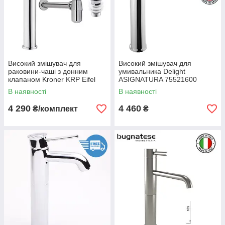
Високий змішувач для
Високий змішувач для
раковини-чаші з донним
умивальника Delight
клапаном Kroner KRP Eifel
ASIGNATURA 75521600
CV023604
В наявності
В наявності
4 290
4 460
₴/комплект
₴