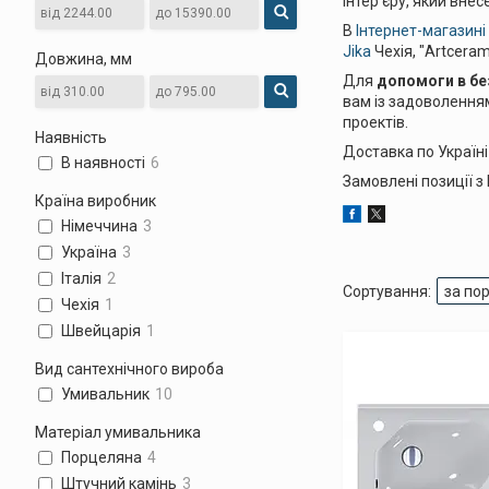
інтер'єру, який внес
В
Інтернет-магазин
Jika
Чехія, "Artceram
Довжина, мм
Для
допомоги в бе
вам із задоволення
проектів.
Наявність
Доставка по Україні 
В наявності
6
Замовлені позиції з 
Країна виробник
Німеччина
3
Україна
3
Італія
2
Чехія
1
Швейцарія
1
Вид сантехнічного вироба
Умивальник
10
Матеріал умивальника
Порцеляна
4
Штучний камінь
3