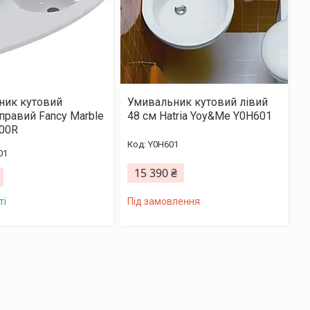
ник кутовий
Умивальник кутовий лівий
правий Fancy Marble
48 см Hatria Yoy&Me Y0H601
800R
Y0H601
01
15 390 ₴
Під замовлення
ті