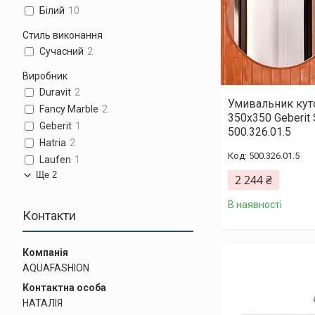
Білий
10
Стиль виконання
Сучасний
2
Виробник
Duravit
2
Умивальник кут
Fancy Marble
2
350х350 Geberit 
Geberit
1
500.326.01.5
Hatria
2
500.326.01.5
Laufen
1
Ще 2
2 244 ₴
В наявності
Контакти
AQUAFASHION
НАТАЛІЯ