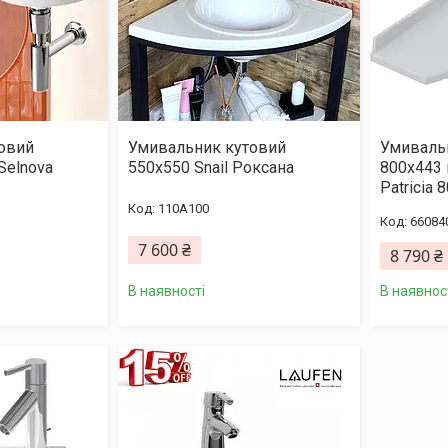
овий
Умивальник кутовий
Умиваль
Selnova
550x550 Snail Роксана
800х443 
Patricia 
110A100
66084
7 600 ₴
8 790 ₴
В наявності
В наявнос