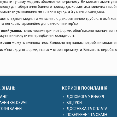
вувати ту саму модель абсолютно по-різному. Ви можете змонтува
лощу для зберігання банного приладдя, косметики, миючих засобів 
містити умивальник не тільки в кутку, а й у центрі санвузла.
ають підвісні моделі з металевою декоративною трубою, в якій хо
 та легкості, гармонійно доповнюючи інтер'єр.
товий умивальник
несиметричної форми, обов'язково визначтеся, я
жуть виникнути непередбачені складності.
аковин
можуть змінюватись. Залежно від ваших потреб, ви можете 
 м'які округлі форми, інші ж – строгі прямі кути. Більшість виробів
А ЗНАНЬ
КОРИСНІ ПОСИЛАННЯ
АНІТ
ДОПОМОГА У ВИБОРІ
АННИ KALDEWEI
ВІДГУКИ
ОЯЧІ ВАННИ
ДОСТАВКА ТА ОПЛАТА
ПОВЕРНЕННЯ ТА ОБМІН