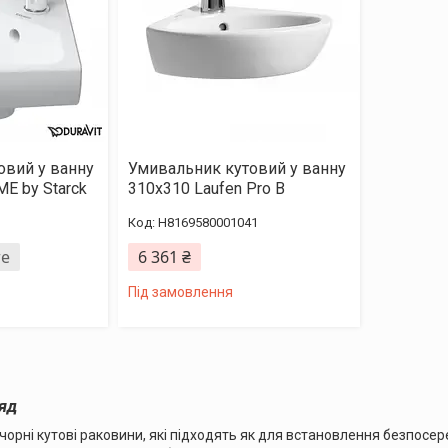
овий у ванну
Умивальник кутовий у ванну
ME by Starck
310х310 Laufen Pro B
H8169580001041
те
6 361 ₴
Під замовлення
яд
а чорні кутові раковини, які підходять як для встановлення безпосере