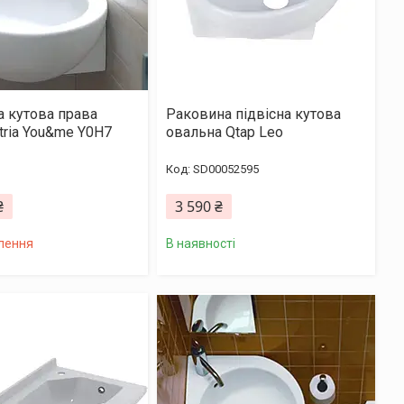
 кутова права
Раковина підвісна кутова
tria You&me Y0H7
овальна Qtap Leo
SD00052595
₴
3 590 ₴
лення
В наявності