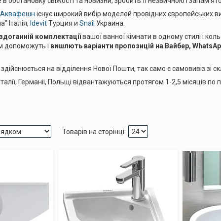
е в обстановку свіжості та новизни, зробить її незвичною і запам'ят
і Аквафешн
існує широкий вибір моделей провідних європейських в
a" Італія,
Idevit
Турция и
Snail
Украина.
здоганній комплектації
вашої ванної кімнати в одному стилі і ко
м допоможуть і
вишлють варіанти пропозицій на Вайбер, WhatsAp
здійснюється на відділення Нової Пошти, так само є самовивіз зі скл
Італії, Германіі, Польщі відвантажуються протягом 1-2,5 місяців по 