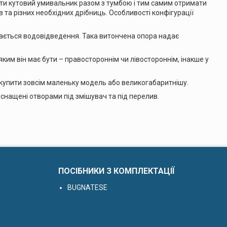
ти кутовий умивальник разом з тумбою і тим самим отримати
та різних необхідних дрібниць. Особливості конфігурації
вається водовідведення. Така витончена опора надає
ким він має бути – правостороннім чи лівостороннім, інакше у
купити зовсім маленьку модель або великогабаритнішу.
 оснащені отворами під змішувач та під перелив.
ПОСІБНИКИ З КОМПЛЕКТАЦІЇ
BUGNATESE