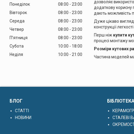
дозволяє використо
Понеділок
08:00
23:00
додаткову корисну п
Вівторок
08:00
23:00
дають можливість по
Середа
08:00
23:00
Дуже цікаво вигляд
конструкції легкості
Четвер
08:00
23:00
Перш ніж
купити ку
Пʼятниця
08:00
23:00
процесі монтажу мо
Субота
10:00
18:00
Розміри кутових р
Неділя
10:00
21:00
Частина моделей має
БЛОГ
БІБЛІОТЕК
СТАТТІ
КЕРАМОГР
НОВИНИ
СТАЛЕВІ В
ОКРЕМОСТ