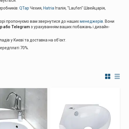
овується.
иробників:
QTap
Чехия,
Hatria
Італія, "Laufen" Швейцарія,
льорі пропонуємо вам звернутися до наших
менеджерів
. Вони
p або Telegram
з урахуванням ваших побажань і дизайн-
адів у Києві та доставка на об'єкт.
передплаті 70%.