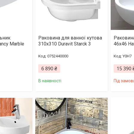
ьник
Раковина для ванної кутова
Раковина
ancy Marble
310х310 Duravit Starck 3
46x46 Ha
0752440000
Y0H7
6 890 ₴
15 390 
В наявності
Під замов