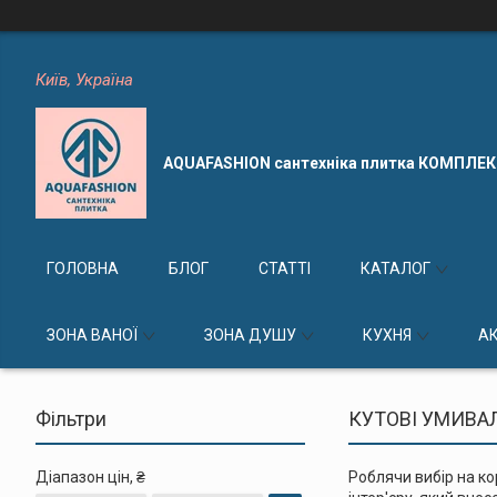
Київ, Україна
AQUAFASHION сантехніка плитка КОМПЛЕ
ГОЛОВНА
БЛОГ
СТАТТІ
КАТАЛОГ
ЗОНА ВАНОЇ
ЗОНА ДУШУ
КУХНЯ
А
Фільтри
КУТОВІ УМИВ
Діапазон цін, ₴
Роблячи вибір на к