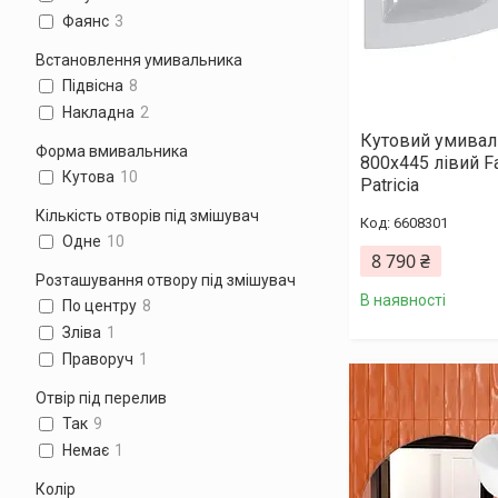
Фаянс
3
Встановлення умивальника
Підвісна
8
Накладна
2
Кутовий умивал
Форма вмивальника
800х445 лівий F
Кутова
10
Patricia
Кількість отворів під змішувач
6608301
Одне
10
8 790 ₴
Розташування отвору під змішувач
В наявності
По центру
8
Зліва
1
Праворуч
1
Отвір під перелив
Так
9
Немає
1
Колір