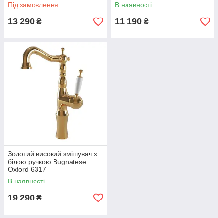
ARCCR8355K Італія
Під замовлення
В наявності
13 290
11 190
₴
₴
Золотий високий змішувач з
білою ручкою Bugnatese
Oxford 6317
В наявності
19 290
₴