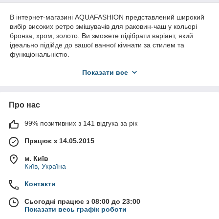
В інтернет-магазині AQUAFASHION представлений широкий
вибір високих ретро змішувачів для раковин-чаш у кольорі
бронза, хром, золото. Ви зможете підібрати варіант, який
ідеально підійде до вашої ванної кімнати за стилем та
функціональністю.
Ціни на високі ретро змішувачі для раковин-чаш в інтернет-
Показати все
магазині AQUAFASHION різні. Ви зможете знайти варіанти,
що підійдуть під ваш бюджет.
AQUAFASHION пропонує лише
високоякісні змішувачі
від
Про нас
перевірених виробників. Ви можете бути впевнені в
надійності та довговічності продукції, що купується.
99% позитивних з 141 відгука за рік
Ви шукаєте високі ретро змішувачі для раковин-чаш? Вас
цікавлять бронзові та золоті варіанти? Бажаєте купити в
Працює з 14.05.2015
інтернет-магазині AQUAFASHION? Вас цікавить вибір, ціна,
м. Київ
стиль та якість?
Київ, Україна
Давайте розберемо докладніше:
Контакти
Високі ретро змішувачі для раковин-чаш
Стиль
: Ретро стиль завжди в моді, він надає ванній
Сьогодні працює з 08:00 до 23:00
кімнаті особливого шарму та вишуканості. Високі
Показати весь графік роботи
змішувачі ідеально підходять для раковин-чаш,