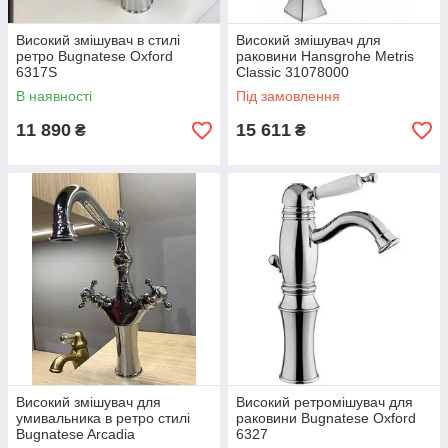
Високий змішувач в стилі
Високий змішувач для
ретро Bugnatese Oxford
раковини Hansgrohe Metris
6317S
Classic 31078000
В наявності
Під замовлення
11 890
15 611
₴
₴
Високий змішувач для
Високий ретромішувач для
умивальника в ретро стилі
раковини Bugnatese Oxford
Bugnatese Arcadia
6327