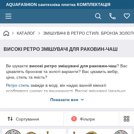
AQUAFASHION сантехніка плитка КОМПЛЕКТАЦІЯ
КАТАЛОГ
ЗМІШУВАЧІ В РЕТРО СТИЛІ. БРОНЗА ЗОЛО
ВИСОКІ РЕТРО ЗМІШУВАЧІ ДЛЯ РАКОВИН-ЧАШ
Ви шукаєте
високі ретро змішувачі для раковин-чаш
? Вас
цікавлять бронзові та золоті варіанти? Вас цікавить вибір,
ціна, стиль та якість?
Ретро стиль
завжди в моді, він надає ванній кімнаті
особливого шарму та вишуканості. Високі змішувачі ідеально
підходять для раковин-чаш, забезпечуючи зручність
Показати все
використання та підкреслюючи стиль вашої ванної кімнати.
Сортування
0
Фільтри