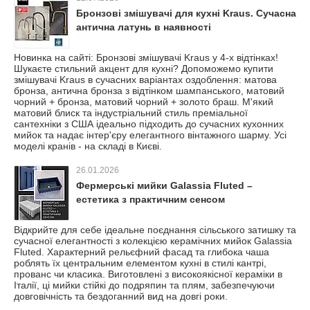
Бронзові змішувачі для кухні Kraus. Сучасна
антична латунь в наявності
Новинка на сайті: Бронзові змішувачі Kraus у 4-х відтінках!
Шукаєте стильний акцент для кухні? Допоможемо купити
змішувачі Kraus в сучасних варіантах оздоблення: матова
бронза, антична бронза з відтінком шампанського, матовий
чорний + бронза, матовий чорний + золото браш. М'який
матовий блиск та індустріальний стиль преміальної
сантехніки з США ідеально підходить до сучасних кухонних
мийок та надає інтер'єру елегантного вінтажного шарму. Усі
моделі кранів - на складі в Києві.
26.01.2026
Фермерські мийки Galassia Fluted –
естетика з практичним сенсом
Відкрийте для себе ідеальне поєднання сільського затишку та
сучасної елегантності з колекцією керамічних мийок Galassia
Fluted. Характерний рельєфний фасад та глибока чаша
роблять їх центральним елементом кухні в стилі кантрі,
прованс чи класика. Виготовлені з високоякісної кераміки в
Італії, ці мийки стійкі до подряпин та плям, забезпечуючи
довговічність та бездоганний вид на довгі роки.