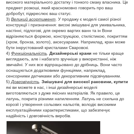
високого матеріального достатку і тонкого смаку власника. Це
предмет розкоші, який красномовно говорить про ваш
добробут, підкреслює ваш статус.
3)
Великий асортимент
. У продажу є моделі самої різної
конструкції і призначення: високі змішувачі для умивальника,
настінні, підлогові, для окремо вартих ванн та ін Вони
відрізняються формою, конструкцією, стилістикою, покриттям
(хром, бронза, золото), аксесуарами. Наприклад, кран може
бути інкрустований кристалами Сваровскі.
4)
Функціональність
.
Дизайнерські крани
не тільки краще
виглядають, але і набагато зручніше у використанні, ніж
звичайні. У них все відпрацьовано до дрібниць. Вони часто
оснащуються додатковими функціями, наприклад,
сенсорними датчиками або декоративним підсвічуванням.
5)
Довговічність
.
Змішувачі для високої раковини, купити
які ви можете в нас, і інші дизайнерські моделі
виготовляються з дуже якісних матеріалів. Як правило, це
латунь, покрита різними напиленням. Латунь не схильна до
корозії і утворення сольових нальотів, володіє високими
експлуатаційними характеристиками, що забезпечує
надійність і довговічність виробів.