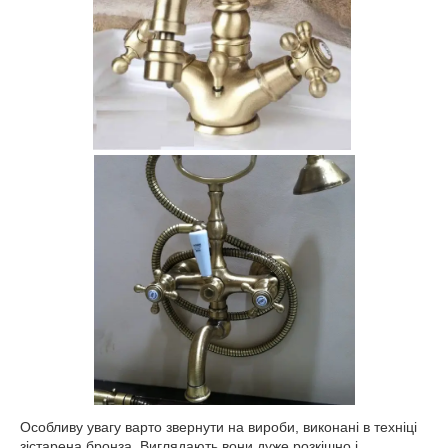
Особливу увагу варто звернути на вироби, виконані в техніці
зістарена бронза. Виглядають вони дуже розкішно і