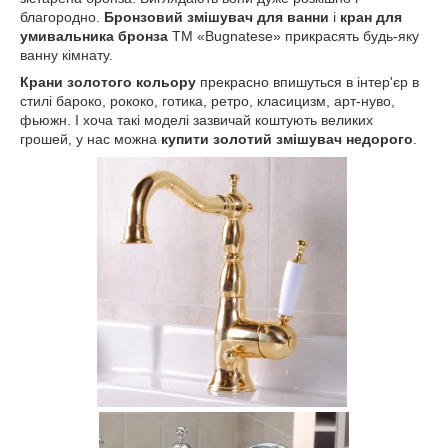
благородно.
Бронзовий змішувач для ванни
і
кран для
умивальника бронза
ТМ «Bugnatese» прикрасять будь-яку
ванну кімнату.
Крани золотого кольору
прекрасно впишуться в інтер'єр в
стилі бароко, рококо, готика, ретро, класицизм, арт-нуво,
фьюжн. І хоча такі моделі зазвичай коштують великих
грошей, у нас можна
купити золотий змішувач недорого
.