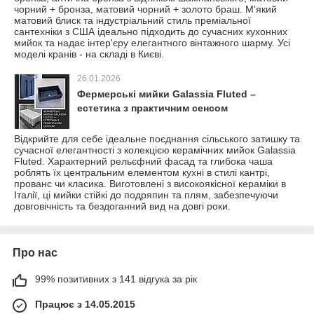
чорний + бронза, матовий чорний + золото браш. М'який
матовий блиск та індустріальний стиль преміальної
сантехніки з США ідеально підходить до сучасних кухонних
мийок та надає інтер'єру елегантного вінтажного шарму. Усі
моделі кранів - на складі в Києві.
26.01.2026
Фермерські мийки Galassia Fluted –
естетика з практичним сенсом
Відкрийте для себе ідеальне поєднання сільського затишку та
сучасної елегантності з колекцією керамічних мийок Galassia
Fluted. Характерний рельєфний фасад та глибока чаша
роблять їх центральним елементом кухні в стилі кантрі,
прованс чи класика. Виготовлені з високоякісної кераміки в
Італії, ці мийки стійкі до подряпин та плям, забезпечуючи
довговічність та бездоганний вид на довгі роки.
Про нас
99% позитивних з 141 відгука за рік
Працює з 14.05.2015