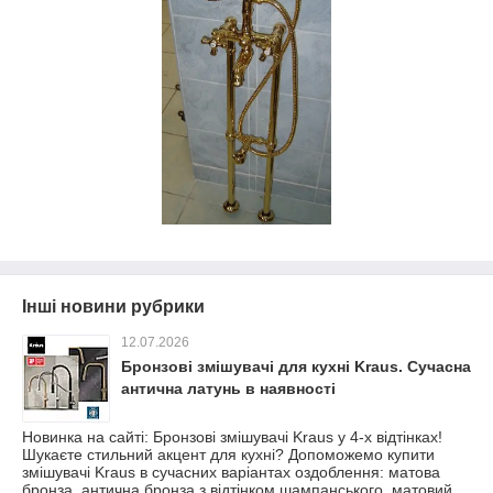
Інші новини рубрики
12.07.2026
Бронзові змішувачі для кухні Kraus. Сучасна
антична латунь в наявності
Новинка на сайті: Бронзові змішувачі Kraus у 4-х відтінках!
Шукаєте стильний акцент для кухні? Допоможемо купити
змішувачі Kraus в сучасних варіантах оздоблення: матова
бронза, антична бронза з відтінком шампанського, матовий