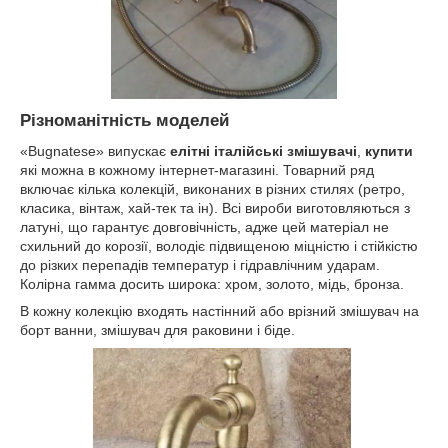
Різноманітність моделей
«Bugnatese» випускає
елітні італійські змішувачі
,
купити
які можна в кожному інтернет-магазині. Товарний ряд
включає кілька колекцій, виконаних в різних стилях (ретро,
класика, вінтаж, хай-тек та ін). Всі вироби виготовляються з
латуні, що гарантує довговічність, адже цей матеріал не
схильний до корозії, володіє підвищеною міцністю і стійкістю
до різких перепадів температур і гідравлічним ударам.
Колірна гамма досить широка: хром, золото, мідь, бронза.
В кожну колекцію входять настінний або врізний змішувач на
борт ванни, змішувач для раковини і біде.