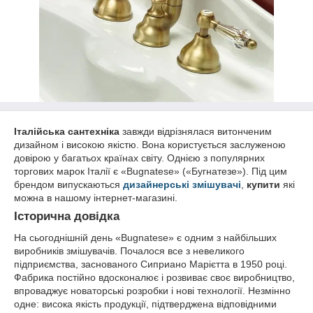
Італійська сантехніка
завжди відрізнялася витонченим
дизайном і високою якістю. Вона користується заслуженою
довірою у багатьох країнах світу. Однією з популярних
торгових марок Італії є «Bugnatese» («Бугнатезе»). Під цим
брендом випускаються
дизайнерські змішувачі
,
купити
які
можна в нашому інтернет-магазині.
Історична довідка
На сьогоднішній день «Bugnatese» є одним з найбільших
виробників змішувачів. Почалося все з невеликого
підприємства, заснованого Сиприано Марієтта в 1950 році.
Фабрика постійно вдосконалює і розвиває своє виробництво,
впроваджує новаторські розробки і нові технології. Незмінно
одне: висока якість продукції, підтверджена відповідними