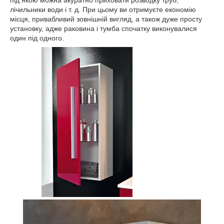
під якою можна акуратно приховати розводку труб,
лічильники води і т. д. При цьому ви отримуєте економію
місця, привабливий зовнішній вигляд, а також дуже просту
установку, адже раковина і тумба спочатку виконувалися
один під одного.