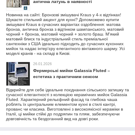
антична латунь в наявності
Новинка на сайті: Бронзові змішувачі Kraus у 4-х відтінках!
Шукаєте стильний акцент для кухні? Допоможемо купити
змішувачі Kraus в сучасних варіантах оздоблення: матова
бронза, антична бронза з відтінком шампанського, матовий
чорний + бронза, матовий чорний + золото браш. М'який
матовий блиск та індустріальний стиль преміальної
сантехніки з США ідеально підходить до сучасних кухонних
мийок та надає інтер'єру елегантного вінтажного шарму. Усі
моделі кранів - на складі в Києві.
26.01.2026
Фермерські мийки Galassia Fluted –
естетика з практичним сенсом
Відкрийте для себе ідеальне поєднання сільського затишку та
сучасної елегантності з колекцією керамічних мийок Galassia
Fluted. Характерний рельєфний фасад та глибока чаша
роблять їх центральним елементом кухні в стилі кантрі,
прованс чи класика. Виготовлені з високоякісної кераміки в
Італії, ці мийки стійкі до подряпин та плям, забезпечуючи
довговічність та бездоганний вид на довгі роки.