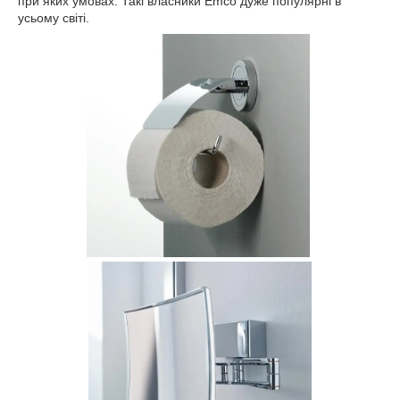
при яких умовах. Такі власники Emco дуже популярні в
усьому світі.