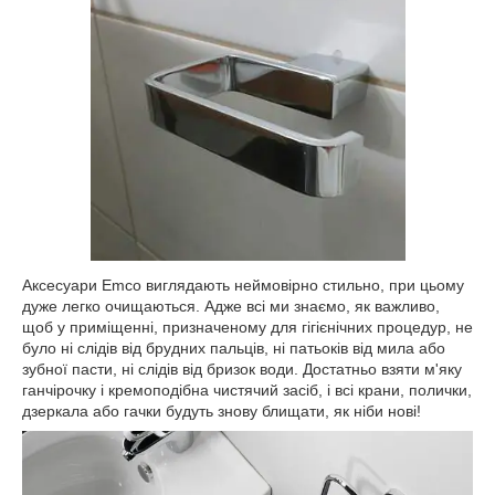
Аксесуари Emco виглядають неймовірно стильно, при цьому
дуже легко очищаються. Адже всі ми знаємо, як важливо,
щоб у приміщенні, призначеному для гігієнічних процедур, не
було ні слідів від брудних пальців, ні патьоків від мила або
зубної пасти, ні слідів від бризок води. Достатньо взяти м'яку
ганчірочку і кремоподібна чистячий засіб, і всі крани, полички,
дзеркала або гачки будуть знову блищати, як ніби нові!