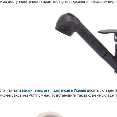
и за доступною ціною з гарантією підтвердженого польським виро
ота – купити
високі змішувачі для кухні в Україні
досить складно пі
хонні раковини Puffino у нас, то встановити такий кран не складе п