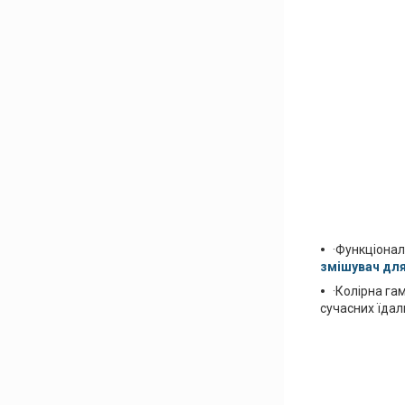
·Функціонал
змішувач для
·Колірна га
сучасних їдал