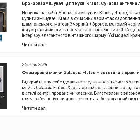
Бронзові змішувачі для кухні Kraus. Сучасна антична 
Новинка на сайті: Бронзові змішувачі Kraus у 4-х відті
купити змішувачі Kraus в сучасних варіантах оздоблення
шампанського, матовий чорний + бронза, матовий чорни
індустріальний стиль преміальної сантехніки з США іде
інтер'єру елегантного вінтажного шарму. Усі моделі кранів
26 січня 2026
Фермерські мийки Galassia Fluted – естетика з прак
Відкрийте для себе ідеальне поєднання сільського затиш
мийок Galassia Fluted. Характерний рельєфний фасад та
в стилі кантрі, прованс чи класика. Виготовлені з високояк
плям, забезпечуючи довговічність та бездоганний вид на