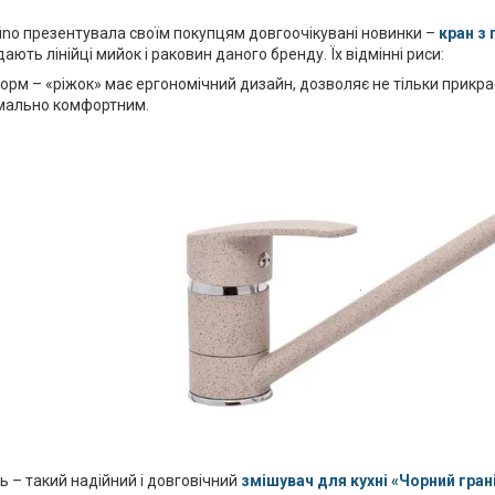
ffino презентувала своїм покупцям довгоочікувані новинки –
кран з 
ають лінійці мийок і раковин даного бренду. Їх відмінні риси:
орм – «ріжок» має ергономічний дизайн, дозволяє не тільки прикраси
мально комфортним.
ь – такий надійний і довговічний
змішувач для кухні «Чорний гран