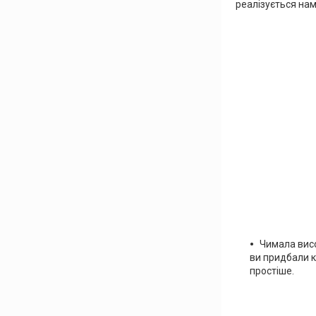
реалізується нам
Чимала вис
ви придбали ку
простіше.