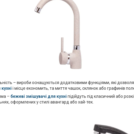
ьність – вироби оснащуються додатковими функціями, які дозволяю
 кухні
і місце економить, та миття чашок, склянок або графинів пол
мма –
бежеві змішувачі для кухні
підійдуть під класичний або розкі
ьнях, оформлених у стилі авангард або хай-тек.