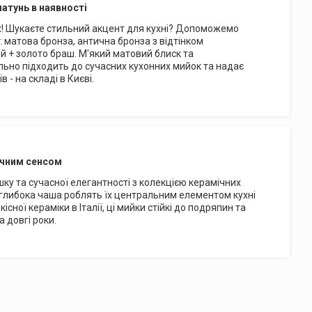
латунь в наявності
нках! Шукаєте стильний акцент для кухні? Допоможемо
: матова бронза, антична бронза з відтінком
й + золото браш. М'який матовий блиск та
ально підходить до сучасних кухонних мийок та надає
 - на складі в Києві.
тичним сенсом
ку та сучасної елегантності з колекцією керамічних
 глибока чаша роблять їх центральним елементом кухні
існої кераміки в Італії, ці мийки стійкі до подряпин та
 довгі роки.