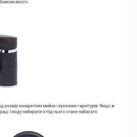
бником якості.
д розмір конкретних мийок і кухонних гарнітурів. Якщо ж
раці. І воду набирати з-під нього стане набагато