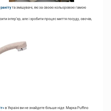
граніту
та змішувачі, які за своєю кольоровою гамою
ти інтер'єр, але і зробити процес миття посуду, овочів,
іт»
в Україні ви не знайдете більше ніде. Марка Puffino