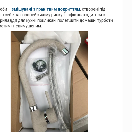
роби –
змішувачі з гранітним покриттям
, створені під
а себе на європейському ринку. Її офіс знаходиться в
приладдя для кухні, покликані полегшити домашні турботи і
остим і невимушеним.