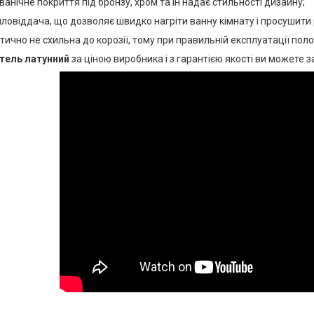
ванічне покриття під бронзу, хром та ін надає стильності дизайну;
пловіддача, що дозволяє швидко нагріти ванну кімнату і просушити 
тично не схильна до корозії, тому при правильній експлуатації по
тель латунний
за ціною виробника і з гарантією якості ви можете