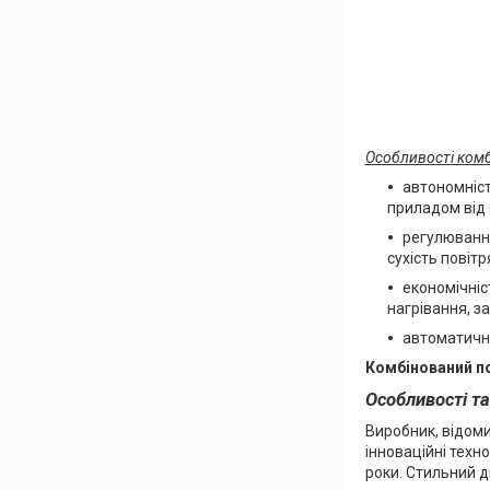
Особливості комб
автономніст
приладом від
регулювання
сухість повіт
економічніс
нагрівання, з
автоматичне
Комбінований п
Особливості т
Виробник, відоми
інноваційні техно
роки. Стильний д