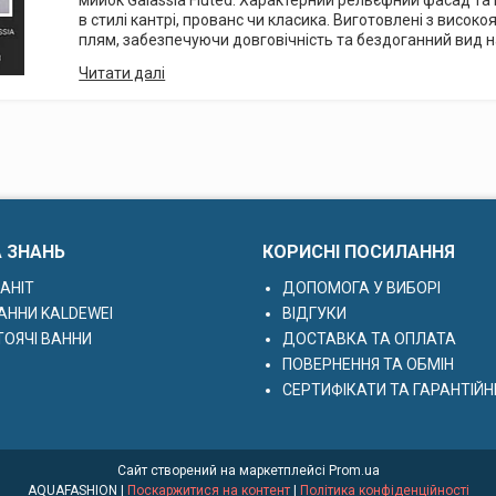
мийок Galassia Fluted. Характерний рельєфний фасад та
в стилі кантрі, прованс чи класика. Виготовлені з високояк
плям, забезпечуючи довговічність та бездоганний вид на
А ЗНАНЬ
КОРИСНІ ПОСИЛАННЯ
АНІТ
ДОПОМОГА У ВИБОРІ
АННИ KALDEWEI
ВІДГУКИ
ОЯЧІ ВАННИ
ДОСТАВКА ТА ОПЛАТА
ПОВЕРНЕННЯ ТА ОБМІН
СЕРТИФІКАТИ ТА ГАРАНТІЙН
Сайт створений на маркетплейсі
Prom.ua
AQUAFASHION |
Поскаржитися на контент
|
Політика конфіденційності