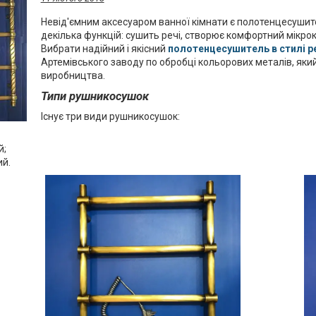
Невід'ємним аксесуаром ванної кімнати є полотенцесушит
декілька функцій: сушить речі, створює комфортний мікроклі
Вибрати надійний і якісний
полотенцесушитель в стилі р
Артемівського заводу по обробці кольорових металів, який 
виробництва.
Типи рушникосушок
Існує три види рушникосушок:
й;
й.