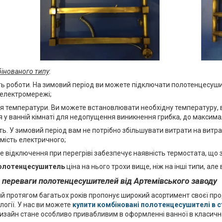
інованого типу
:
ь роботи. На зимовий період ви можете підключати полотенцесуши
 електромережі;
 температури. Ви можете встановлювати необхідну температуру, ві
ря у ванній кімнаті для недопущення виникнення грибка, до максим
ть. У зимовий період вам не потрібно збільшувати витрати на вит
амість електричного;
 відключення при перегріві забезпечує наявність термостата, що з
олотенцесушитель
ціна на нього трохи вище, ніж на інші типи, ал
а переваги полотенцесушителей від Артемівського заводу
й протягом багатьох років пропонує широкий асортимент своєї проду
логії. У нас ви можете
купити комбіновані полотенцесушителі в с
изайн стане особливо привабливим в оформленні ванної в класичн