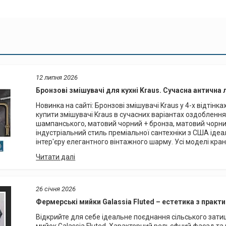
12 липня 2026
Бронзові змішувачі для кухні Kraus. Сучасна антична 
Новинка на сайті: Бронзові змішувачі Kraus у 4-х відті
купити змішувачі Kraus в сучасних варіантах оздоблення
шампанського, матовий чорний + бронза, матовий чорни
індустріальний стиль преміальної сантехніки з США іде
інтер'єру елегантного вінтажного шарму. Усі моделі кранів
26 січня 2026
Фермерські мийки Galassia Fluted – естетика з прак
Відкрийте для себе ідеальне поєднання сільського затиш