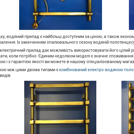
у, водяний прилад є найбільш доступним за ціною, а також економіч
палення. Із закінченням опалювального сезону водяній полотенцесу
 електричний прилад дає можливість використовувати його цілий рі
ати, коли потрібно. Єдиним недоліком моделі є значне споживання
ою і з гарантією якості ви можете в нашому спеціалізованому магаз
ою між цими двома типами є
комбінований електро-водяною пол
видів.