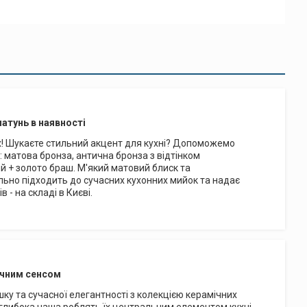
латунь в наявності
нках! Шукаєте стильний акцент для кухні? Допоможемо
: матова бронза, антична бронза з відтінком
й + золото браш. М'який матовий блиск та
ально підходить до сучасних кухонних мийок та надає
 - на складі в Києві.
тичним сенсом
ку та сучасної елегантності з колекцією керамічних