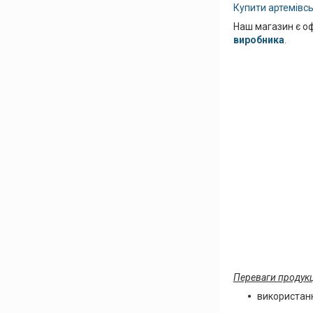
Купити артемівсь
Наш магазин є о
виробника
.
Переваги продукц
використанн