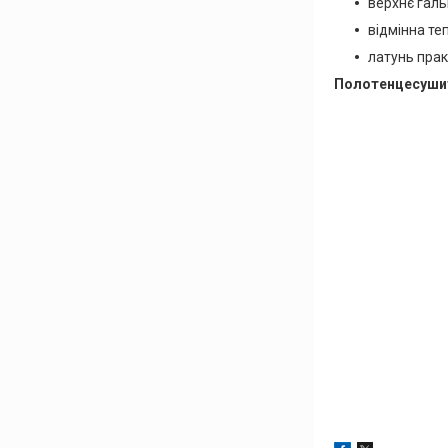
верхнє галь
відмінна те
латунь прак
Полотенцесуши