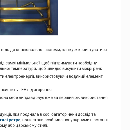
тель до опалювальної системи, влітку ж користуватися
д самої мінімальної, щоб підтримувати необхідну
альної температуря, щоб швидко висушити мокрі речі;
рати електроенергії, використовуючи водяний елемент
ахистить ТЕН від згоряння.
е вона себе виправдовує вже за перший рік використання.
кції, яка поєднала в собі багаторічний досвід та
тилі ретро
, вони стали особливо популярними в останні
ому або царському стилі.