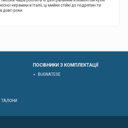
 глибока чаша роблять їх центральним елементом кухні
існої кераміки в Італії, ці мийки стійкі до подряпин та
 довгі роки.
ПОСІБНИКИ З КОМПЛЕКТАЦІЇ
BUGNATESE
І ТАЛОНИ