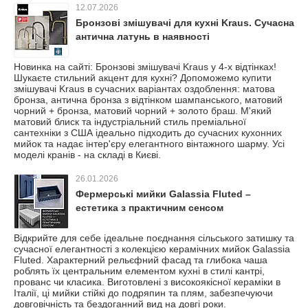
12.07.2026
Бронзові змішувачі для кухні Kraus. Сучасна
антична латунь в наявності
Новинка на сайті: Бронзові змішувачі Kraus у 4-х відтінках!
Шукаєте стильний акцент для кухні? Допоможемо купити
змішувачі Kraus в сучасних варіантах оздоблення: матова
бронза, антична бронза з відтінком шампанського, матовий
чорний + бронза, матовий чорний + золото браш. М'який
матовий блиск та індустріальний стиль преміальної
сантехніки з США ідеально підходить до сучасних кухонних
мийок та надає інтер'єру елегантного вінтажного шарму. Усі
моделі кранів - на складі в Києві.
26.01.2026
Фермерські мийки Galassia Fluted –
естетика з практичним сенсом
Відкрийте для себе ідеальне поєднання сільського затишку та
сучасної елегантності з колекцією керамічних мийок Galassia
Fluted. Характерний рельєфний фасад та глибока чаша
роблять їх центральним елементом кухні в стилі кантрі,
прованс чи класика. Виготовлені з високоякісної кераміки в
Італії, ці мийки стійкі до подряпин та плям, забезпечуючи
довговічність та бездоганний вид на довгі роки.