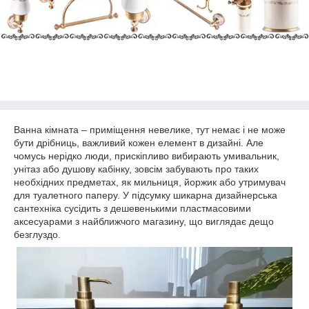
Ванна кімната – приміщення невелике, тут немає і не може
бути дрібниць, важливий кожен елемент в дизайні. Але
чомусь нерідко люди, прискіпливо вибирають умивальник,
унітаз або душову кабінку, зовсім забувають про таких
необхідних предметах, як мильниця, йоржик або утримувач
для туалетного паперу. У підсумку шикарна дизайнерська
сантехніка сусідить з дешевенькими пластмасовими
аксесуарами з найближчого магазину, що виглядає дещо
безглуздо.