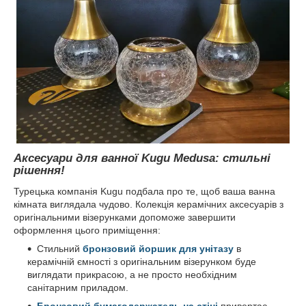
Аксесуари для ванної Kugu Medusa: стильні
рішення!
Турецька компанія Kugu подбала про те, щоб ваша ванна
кімната виглядала чудово. Колекція керамічних аксесуарів з
оригінальними візерунками допоможе завершити
оформлення цього приміщення:
Стильний
бронзовий йоршик для унітазу
в
керамічній ємності з оригінальним візерунком буде
виглядати прикрасою, а не просто необхідним
санітарним приладом.
Бронзовий бумагодержатель на стіні
привертає