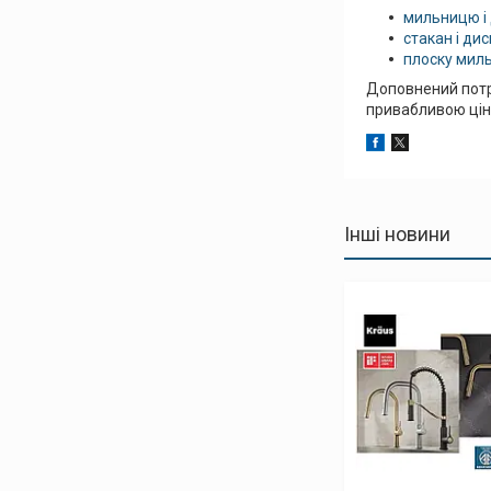
мильницю і 
стакан і ди
плоску миль
Доповнений потрі
привабливою ці
Інші новини