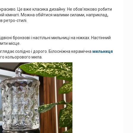
 красиво. Це вже класика дизайну. Не обов'язково робити
ій кімнаті. Можна обійтися малими силами, наприклад,
в ретро-стилі.
двісні бронзові і настільні мильниці на ніжках. Настінний
мити місце.
глядає солідно і дорого. Білосніжна керамічна
мильниця
ого кольорового мила.