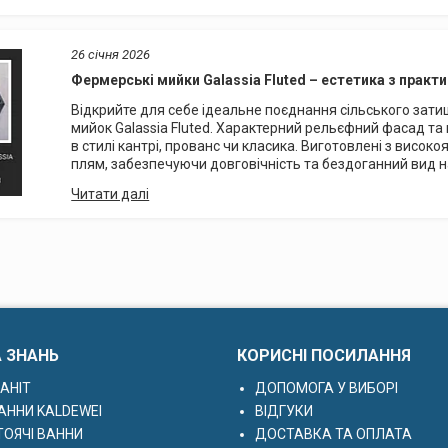
26 січня 2026
Фермерські мийки Galassia Fluted – естетика з прак
Відкрийте для себе ідеальне поєднання сільського затиш
мийок Galassia Fluted. Характерний рельєфний фасад та
в стилі кантрі, прованс чи класика. Виготовлені з високояк
плям, забезпечуючи довговічність та бездоганний вид на
А ЗНАНЬ
КОРИСНІ ПОСИЛАННЯ
АНІТ
ДОПОМОГА У ВИБОРІ
АННИ KALDEWEI
ВІДГУКИ
ОЯЧІ ВАННИ
ДОСТАВКА ТА ОПЛАТА