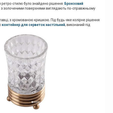
ля ретро-стилю було знайдено рішення.
Бронзовий
оби з золоченими поверхнями виглядають по-справжньому
тавці, з хромованою кришкою. Під будь-яке колірне рішення
є
контейнер для серветок настільний
, виконаний під