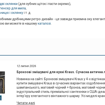
дві склянки
(для зубних щіток і пасти окремо),
спенсер для мила
,
ницю і склянку
і т. д.
бними дрібницями ретро-дизайн - це завжди приємна оку елегантні
ною ви можете в нашому
каталозі
.
12 липня 2026
Бронзові змішувачі для кухні Kraus. Сучасна антична 
Новинка на сайті: Бронзові змішувачі Kraus у 4-х відті
купити змішувачі Kraus в сучасних варіантах оздоблення
шампанського, матовий чорний + бронза, матовий чорни
індустріальний стиль преміальної сантехніки з США іде
інтер'єру елегантного вінтажного шарму. Усі моделі кранів