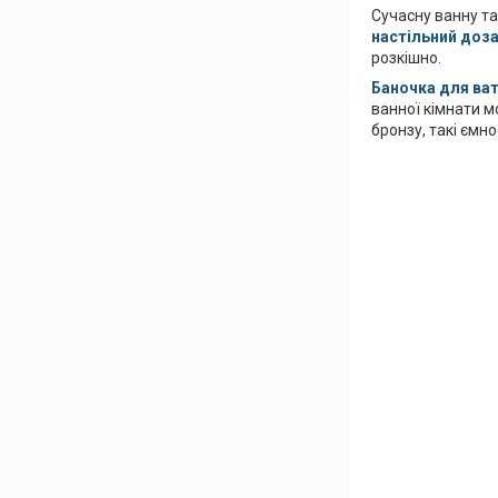
Сучасну ванну та
настільний доз
розкішно.
Баночка для ват
ванної кімнати 
бронзу, такі ємн