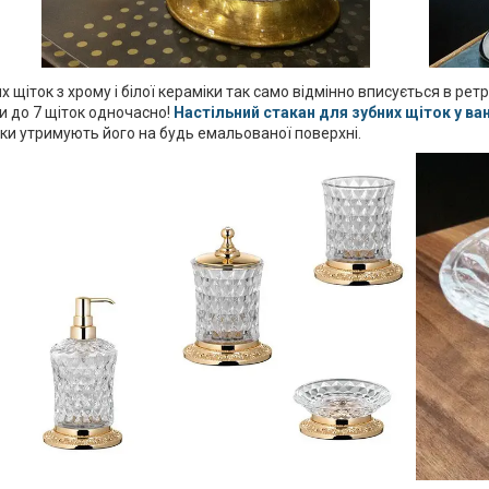
 щіток з хрому і білої кераміки так само відмінно вписується в ретро
и до 7 щіток одночасно!
Настільний стакан для зубних щіток у ва
іжки утримують його на будь емальованої поверхні.