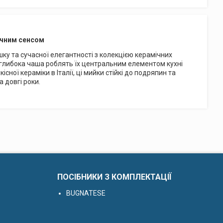
тичним сенсом
ку та сучасної елегантності з колекцією керамічних
 глибока чаша роблять їх центральним елементом кухні
існої кераміки в Італії, ці мийки стійкі до подряпин та
 довгі роки.
ПОСІБНИКИ З КОМПЛЕКТАЦІЇ
BUGNATESE