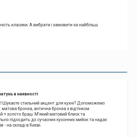
сть класики. А вибрати і замовити за найбільш
латунь в наявності
нках! Шукаєте стильний акцент для кухні? Допоможемо
: матова бронза, антична бронза з відтінком
й + золото браш. М'який матовий блиск та
ально підходить до сучасних кухонних мийок та надає
 - на складі в Києві.