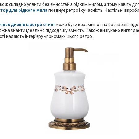
кож складно уявити без ємностей з рідким милом, а тому навіть д
атор для рідкого мила
поєднує ретро і сучасність. Настільні вир
яних дисків в ретро стилі
може бути керамічної, на бронзовій підс
можна знайти ідеально підходящу ємність. Також вишукано вигляда
ості надають інтер'єру «присмак» цього ретро.