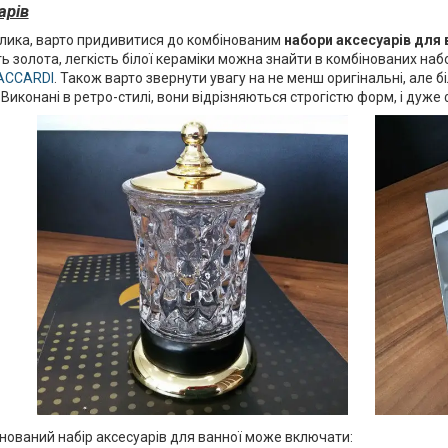
арів
лика, варто придивитися до комбінованим
набори аксесуарів для 
ть золота, легкість білої кераміки можна знайти в комбінованих наб
SACCARDI
. Також варто звернути увагу на не менш оригінальні, але 
. Виконані в ретро-стилі, вони відрізняються строгістю форм, і дуже
нований набір аксесуарів для ванної може включати: