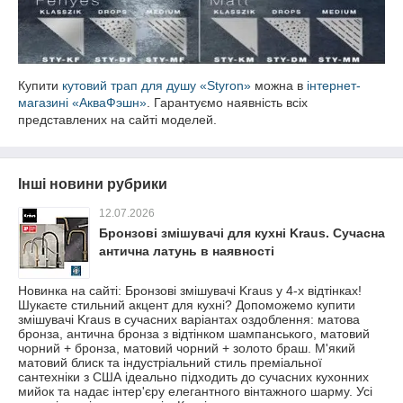
Купити
кутовий трап для душу «Styron»
можна в
інтернет-
магазині «АкваФэшн»
. Гарантуємо наявність всіх
представлених на сайті моделей.
Інші новини рубрики
12.07.2026
Бронзові змішувачі для кухні Kraus. Сучасна
антична латунь в наявності
Новинка на сайті: Бронзові змішувачі Kraus у 4-х відтінках!
Шукаєте стильний акцент для кухні? Допоможемо купити
змішувачі Kraus в сучасних варіантах оздоблення: матова
бронза, антична бронза з відтінком шампанського, матовий
чорний + бронза, матовий чорний + золото браш. М'який
матовий блиск та індустріальний стиль преміальної
сантехніки з США ідеально підходить до сучасних кухонних
мийок та надає інтер'єру елегантного вінтажного шарму. Усі