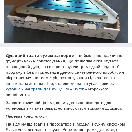
Душовий трап з сухим затвором
– неймовірно практичне і
функціональне пристосування, що дозволяє облаштувати
повноцінний душ, не використовуючи громіздкий піддон. У
продажу є безліч різновидів даного сантехнічного вироби, які
відрізняються по геометрії, розташування відведення та
іншим параметрам. Представляємо вашій увазі новинку –
кутові лінійні трапи для душу ТМ «Styron»
угорського
виробництва.
Завдяки трикутній формі, вони ідеально підходять для
установки в кутку і прекрасно вписуються в дизайн душової.
Переваг конструкції
На відміну від трапів з гідрозатворів, моделі з сухим сифоном
більш універсальні та зручні. Вони менш громіздкі і можуть