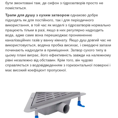
бути змонтовані там, де сифон з гідрозатворів просто не
поміститься.
Трапи для душу з сухим затвором
однаково добре
підходять як для постійного, так і для періодичного
використання, в той час як моделі з гідрозатворів нормально
працюють тільки в разі, якщо в них регулярно надходить
вода, адже саме вона перешкоджає проникненню
каналізаційних газів у ванну кімнату. Якщо душ довгий час не
використовується, водяна пробка висихає, і смердючі запахи
починають надходити в приміщення. Затвор сухого типу в
цьому плані виграє, його ефективність завжди на належному
рівні незалежно від обставин. Крім того, він чудово
справляється з водовідведенням з горизонтальної поверхні і
має високий коефіцієнт пропускної.