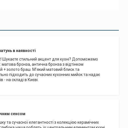
латунь в наявності
нках! Шукаєте стильний акцент для кухні? Допоможемо
: матова бронза, антична бронза з відтінком
й + золото браш. М'який матовий блиск та
ально підходить до сучасних кухонних мийок та надає
 - на складі в Києві.
тичним сенсом
ку та сучасної елегантності з колекцією керамічних
 глибока чаша роблять їх центральним елементом кухні