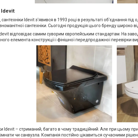
Idevit
сантехніки Idevit з'явився в 1993 році в результаті об'єднання під
номанітної сантехніки. Сьогодні продукція цього бренду широко від
 Idevit відповідає самим суворим європейським стандартам. На зав
ного елемента конструкції і фінішної передпродажної перевірки ви
и Idevit – стриманий, багато в чому традиційний. Але при цьому пр
 кімнати чи санвузла. Компанія постійно цікавиться сучасними рішенн