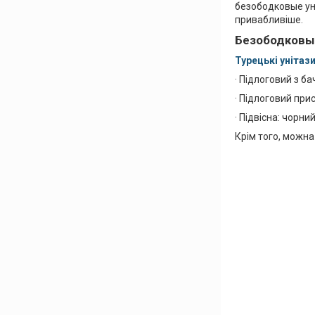
безободковые уні
привабливіше.
Безободковые
Турецькі унітаз
· Підлоговий з ба
· Підлоговий прис
· Підвісна: чорний
Крім того, можна 