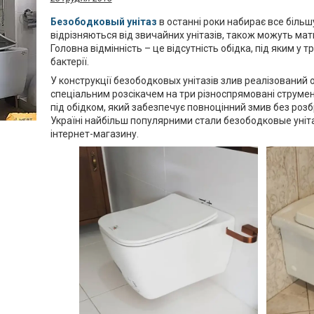
Безободковый унітаз
в останні роки набирає все більшу
відрізняються від звичайних унітазів, також можуть мати
Головна відмінність – це відсутність обідка, під яким у 
бактерії.
У конструкції безободковых унітазів злив реалізований 
спеціальним розсікачем на три різноспрямовані струме
під обідком, який забезпечує повноцінний змив без розбр
Україні найбільш популярними стали безободковые унітаз
інтернет-магазину.