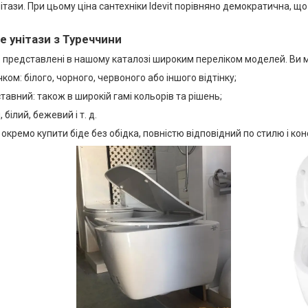
тази. При цьому ціна сантехніки Idevit порівняно демократична, щ
 унітази з Туреччини
и
представлені в нашому каталозі широким переліком моделей. Ви
чком: білого, чорного, червоного або іншого відтінку;
тавний: також в широкій гамі кольорів та рішень;
, білий, бежевий і т. д.
окремо купити біде без обідка, повністю відповідний по стилю і кон