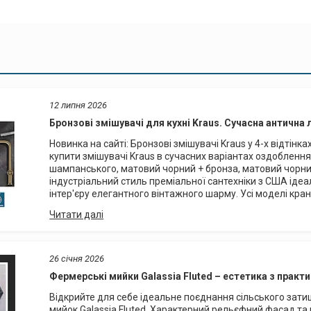
12 липня 2026
Бронзові змішувачі для кухні Kraus. Сучасна антична 
Новинка на сайті: Бронзові змішувачі Kraus у 4-х відті
купити змішувачі Kraus в сучасних варіантах оздоблення
шампанського, матовий чорний + бронза, матовий чорни
індустріальний стиль преміальної сантехніки з США іде
інтер'єру елегантного вінтажного шарму. Усі моделі кранів
26 січня 2026
Фермерські мийки Galassia Fluted – естетика з прак
Відкрийте для себе ідеальне поєднання сільського затиш
мийок Galassia Fluted. Характерний рельєфний фасад та