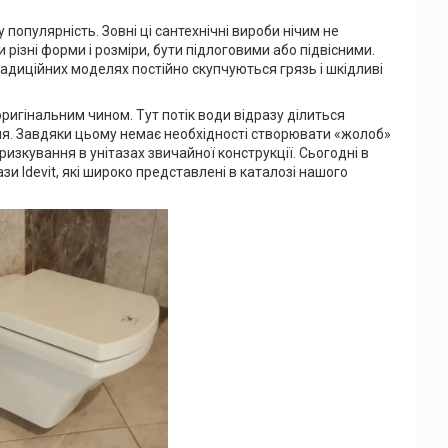
 популярність. Зовні ці сантехнічні вироби нічим не
 різні форми і розміри, бути підлоговими або підвісними.
традиційних моделях постійно скупчуються грязь і шкідливі
оригінальним чином. Тут потік води відразу ділиться
ня. Завдяки цьому немає необхідності створювати «жолоб»
изкування в унітазах звичайної конструкції. Сьогодні в
и Idevit, які широко представлені в каталозі нашого