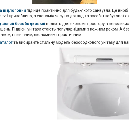
ка підлоговий
підійде практично для будь-якого санвузла. Це виріб
devit привабливо, а економія часу на догляд та засобів побутової хі
ідвісний безободковый
воліють для економії простору в невелики
шень. Підвісні унітази стають популярнішими з кожним роком. А б
нням, гігієнічним, економним і практичним.
аталог
та вибирайте стильну модель безободкового унітазу для ва