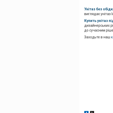
Унітаз без обід
виглядає унітаз I
Купить унітаз п
дизайнерських рі
до сучасним ріше
Заходьте в наш
к