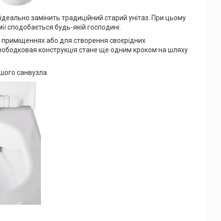
 ідеально замінить традиційний старий унітаз. При цьому
мії сподобається будь-якій господині.
х приміщеннях або для створення своєрідних
езободковая конструкція стане ще одним кроком на шляху
шого санвузла.