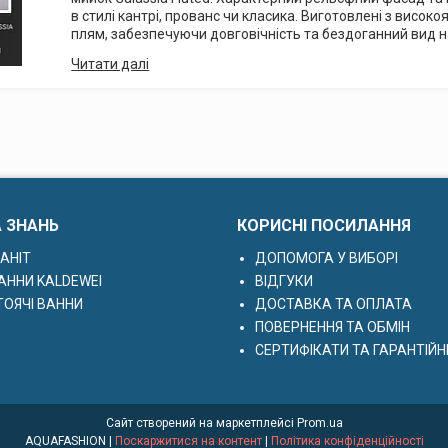
в стилі кантрі, прованс чи класика. Виготовлені з високояк
плям, забезпечуючи довговічність та бездоганний вид на
А ЗНАНЬ
КОРИСНІ ПОСИЛАННЯ
АНІТ
ДОПОМОГА У ВИБОРІ
АННИ KALDEWEI
ВІДГУКИ
ОЯЧІ ВАННИ
ДОСТАВКА ТА ОПЛАТА
ПОВЕРНЕННЯ ТА ОБМІН
СЕРТИФІКАТИ ТА ГАРАНТІЙН
Сайт створений на маркетплейсі
Prom.ua
AQUAFASHION |
Поскаржитися на контент
|
Політика конфіденційності