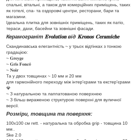
спальні, вітальні, а також для комерційних приміщень, таких
як готелі, спа- та оздоровчі центри, ресторани, бари та
магазини.
Ідеальна плитка для зовнішніх приміщень, таких як патіо,
тераси, дахи, басейни та зовнішні фасади.
Керамограніт 𝐄𝐯𝐨𝐥𝐮𝐭𝐢𝐨𝐧 від 𝐊𝐫𝐨𝐧𝐨𝐬 𝐂𝐞𝐫𝐚𝐦𝐢𝐜𝐡𝐞
Скандинавська елегантність ~ у трьох відтінках з тонкою
градацією:
~ 𝐆𝐫𝐞𝐲𝐠𝐞
~ 𝐆𝐫𝐢𝐬 𝐅𝐨𝐧𝐜é
~ 𝐍𝐨𝐢𝐫
Та у двох товщинах ~ 10 мм и 20 мм
для гармонійного переходу між інтер'єрами та екстер'єрами
💎
~ З натуральною та лаппатованою поверхнею
~ З більш вираженою структурою поверхні для вуличної
версії.
Розміри, товщина та поверхня:
100x100 см rett. - натуральна та обробка grip - товщина 10
мм..
Ske 2.0