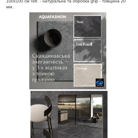
100x100 см rett. - натуральна та обробка grip - товщина 20
мм..