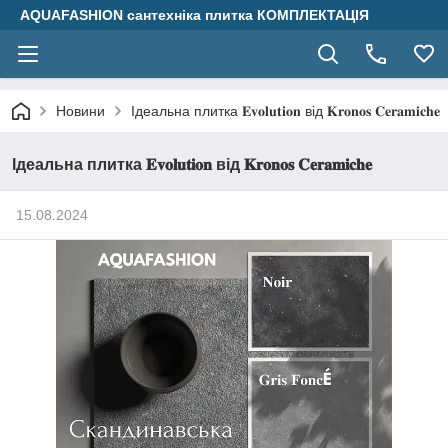
AQUAFASHION сантехніка плитка КОМПЛЕКТАЦІЯ
Ідеальна плитка 𝐄𝐯𝐨𝐥𝐮𝐭𝐢𝐨𝐧 від 𝐊𝐫𝐨𝐧𝐨𝐬 𝐂𝐞𝐫𝐚𝐦𝐢𝐜𝐡𝐞
Новини
Ідеальна плитка 𝐄𝐯𝐨𝐥𝐮𝐭𝐢𝐨𝐧 від 𝐊𝐫𝐨𝐧𝐨𝐬 𝐂𝐞𝐫𝐚𝐦𝐢𝐜𝐡𝐞
15.08.2024