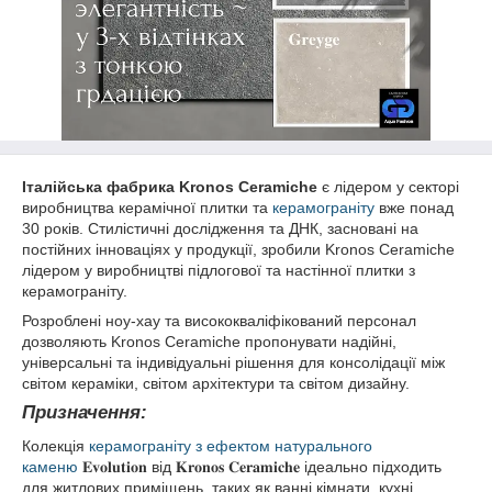
Італійська фабрика Kronos Ceramiche
є лідером у секторі
виробництва керамічної плитки та
керамограніту
вже понад
30 років. Стилістичні дослідження та ДНК, засновані на
постійних інноваціях у продукції, зробили Kronos Ceramiche
лідером у виробництві підлогової та настінної плитки з
керамограніту.
Розроблені ноу-хау та висококваліфікований персонал
дозволяють Kronos Ceramiche пропонувати надійні,
універсальні та індивідуальні рішення для консолідації між
світом кераміки, світом архітектури та світом дизайну.
Призначення:
Колекція
керамограніту з ефектом натурального
каменю
𝐄𝐯𝐨𝐥𝐮𝐭𝐢𝐨𝐧 від 𝐊𝐫𝐨𝐧𝐨𝐬 𝐂𝐞𝐫𝐚𝐦𝐢𝐜𝐡𝐞 ідеально підходить
для житлових приміщень, таких як ванні кімнати, кухні,