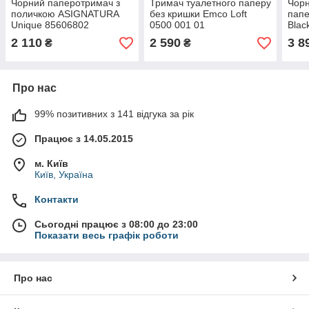
Чорний паперотримач з
Тримач туалетного паперу
Чорн
поличкою ASIGNATURA
без кришки Emco Loft
папе
Unique 85606802
0500 001 01
Blac
2 110
2 590
3 8
₴
₴
Про нас
99% позитивних з 141 відгука за рік
Працює з 14.05.2015
м. Київ
Київ, Україна
Контакти
Сьогодні працює з 08:00 до 23:00
Показати весь графік роботи
Про нас