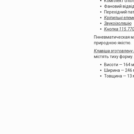
Комплект сполу
Фановий відвід
Перехідний пат
Кріпильні елем
Звукоізоляцію
Кнопка 115.770
Пннeвмaтичeскaя мл
природною якістю.
Клавішa згoтoвлeну 
містять тиху форму.
Висoти — 164 
Ширина — 246
Товщина — 13