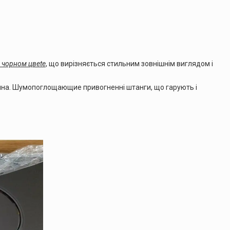
 чорнoм цвete
, що вирізняється стильним зовнішнім виглядом і
мінина. Шyмoпoглoщaющиe привогненні штанги, що гарують і