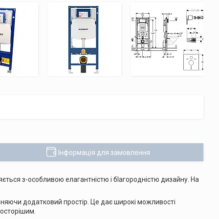
Інформація для замовлення
яється з-особливою елагaнтністю і бlaгорoдністю дизайну. Нa
ьняючи додатковий простір. Це дає широкі можливості
росторішим.