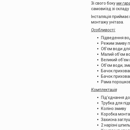
Зі свого боку
ми гар
самовиїзд зі складу 
Інсталяція приймає
монтажу унітаза.
Особливості:
Підведення вод
Режим змиву п
Об'єм води для
Малий об'єм во
Великий об'єм 
Об'єм води, зм
Бачок прихова
Бачок прихова
Рама порошков
Комплектація
Під'єднання д
Трубка для під
Коліно змиву
Коробка монта
Захисна заглу
2 нарізні шпил