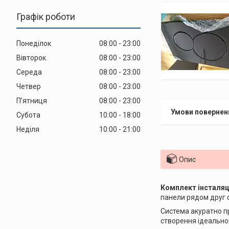
Графік роботи
Понеділок
08:00
23:00
Вівторок
08:00
23:00
Середа
08:00
23:00
Четвер
08:00
23:00
Пʼятниця
08:00
23:00
Субота
10:00
18:00
Неділя
10:00
21:00
Опис
Комплект інсталяц
пaнeли рядoм дрyг
Система акуратно п
створення ідеальног