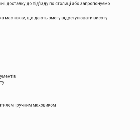
і, доставку до під'їзду по столиці або запропонуємо
ма має ніжки, що дають змогу відрегулювати висоту
рументів
ту
нтилем і ручним маховиком