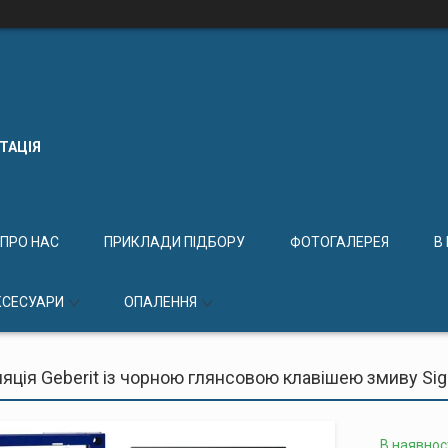
КТАЦІЯ
ПРО НАС
ПРИКЛАДИ ПІДБОРУ
ФОТОГАЛЕРЕЯ
В
КСЕСУАРИ
ОПАЛЕННЯ
яція Geberit із чорною глянсовою клавішею змиву Si
В наявнос