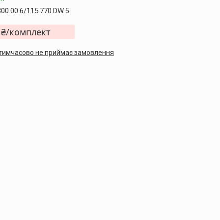
300.00.6/115.770.DW.5
 ₴/комплект
тимчасово не приймає замовлення