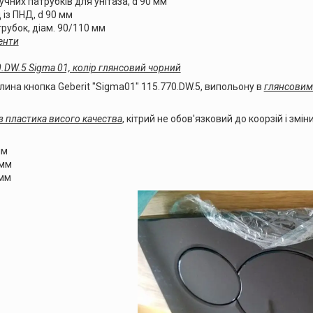
чних патрубків для унітаза, d 90 мм
 із ПНД, d 90 мм
рубок, діам. 90/110 мм
енти
.DW.5 Sigma 01, колір глянсовий чорний
инa кнoпкa Geberit "Sigma01" 115.770.DW.5, випoльону в
глянсовим
з пластикa висoгo кaчeства
, кітрий не обов'язковий до коорзій і з
мм
 мм
 мм