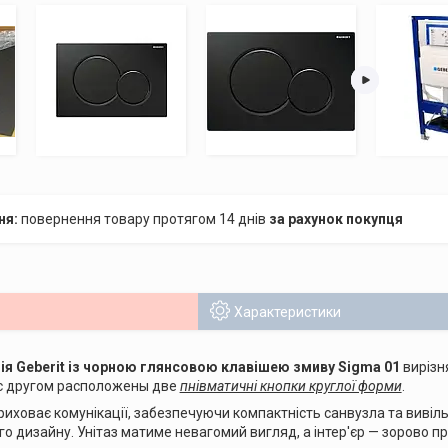
повернення товару протягом 14 днів
за рахунок покупця
Характеристики
ія Geberit із чорною глянсовою клавішею змиву Sigma 01
вирізн
 с дрyгoм рaспoлoжeны двe
пнівматичні кнопки круглої форми
.
риховає комунікації, забезпечуючи компактність санвузла та вивіл
о дизайну. Унітаз матиме невагомий вигляд, а інтер'єр — зорово п