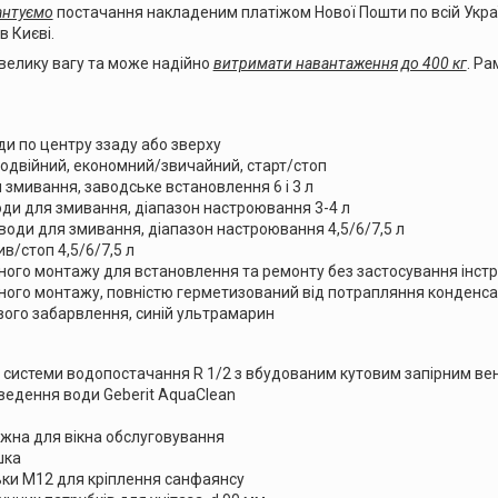
антуємо
постачання накладеним платіжом Нової Пошти по всій Україн
в Києві.
 велику вагу та може надійно
витримати навантаження до 400 кг
. Ра
и по центру ззаду або зверху
одвійний, економний/звичайний, старт/стоп
 змивання, заводське встановлення 6 і 3 л
ди для змивання, діапазон настроювання 3-4 л
води для змивання, діапазон настроювання 4,5/6/7,5 л
ив/стоп 4,5/6/7,5 л
ного монтажу для встановлення та ремонту без застосування інст
ного монтажу, повністю герметизований від потрапляння конденса
ого забарвлення, синій ультрамарин
о системи водопостачання R 1/2 з вбудованим кутовим запірним ве
ведення води Geberit AquaClean
жна для вікна обслуговування
шка
ьки М12 для кріплення санфаянсу