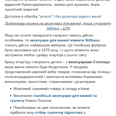
відкритий бумагодержатель, тримач для рушника, йорж
туалетний закритий.
Доступна в обробці "
золото
" і
без дозатора рідкого мила
!
Додаткова знижка на аксесуари для ванної, душа і туалету
Stilhaus
- 12%
Якщо ви хочете прикрасити санвузол чимось дійсно
особливим, то
аксесуари для ванної кімнати Stilhaus
,
стануть дійсно найкращим вибором. Ця італійська фабрика
була заснована ще в 1978 році, і з цього моменту вона
заслужила любов і довіру покупців з усього світу.
Красу інтер'єру створюють деталі – з
аксесуарами Стилхаус
ваша ванна кімната буде бездоганна. У продажу
представлений широкий вибір товарів, починаючи від полиць і
полотенцедержателей і закінчуючи всілякими йоржиками,
мильницями, ємностями, стаканчиками і дозаторами.
Можливий самовивіз товару зі складу в Києві
Висилаємо
італійські аксесуари для ванної та
туалету
Новою Поштою
Перейшовши за цим посиланням, ви можете
підібрати іншу
стійку туалетну підлогову
у