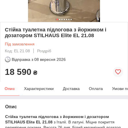
Стійка туалетна підлогова з йоржиком і
дозатором STILHAUS Elite EL 21.08
Під замовлення
Код: EL 21.08
Роздріб
Відправка з
08 вересня 2026
18 590
₴
Опис
Характеристики
Доставка
Оплата
Умови п
Опис
Стійка туалетна підлогова з йоржиком і дозатором
STILHAUS Elite EL 21.08
з Італії. В латуні. Міцне покриття
перевірене роками. Висота 76 див. Білий керамічний дозатор,