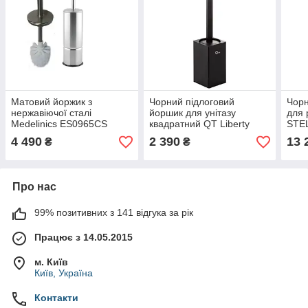
Матовий йоржик з
Чорний підлоговий
Чорн
нержавіючої сталі
йоршик для унітазу
для 
Medelinics ES0965CS
квадратний QT Liberty
STEL
BLM 1157-2
4 490
2 390
13 
₴
₴
Про нас
99% позитивних з 141 відгука за рік
Працює з 14.05.2015
м. Київ
Київ, Україна
Контакти