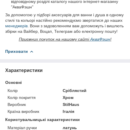
відповідному розділі каталогу нашого інтернет-магазину
"АкваФэшн"
За допомогою у підборі аксесуарів для ванни і душа в одному
стилі та кольорі настійно рекомендуємо звертатися до наших
менеджерів
. Вони з задоволенням вам допоможуть і вишлють
збірки на Вайбер, Воцап, Телеграм або електронну пошту!
Приємних покупок на нашому сайті
АкваФэшн
!
Приховати
Характеристики
Основні
Колір
Сріблястий
Колір покриття
Хром
Виробник
StilHaus
Країна виробник
Італія
Користувальницькі характеристики
Матеріал ручки
латунь