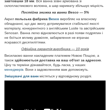
завтовшки 18 мм
. Вся ванна зовні армована зі
склопластикового волокна, а шар каримату збільшує міцність.
Постійна знижка на ванни Besco — 5%
Акрил
польська фабрика
Besco
виробляє на власному
обладнанні, що дає змогу дотримуватися стабільної якості
матеріалу, конкурентного з англійським Lusite та австрійським
Senosan. Ванна легко відновлюється в разі появи подряпин і
не боїться впливу довкілля, забарвлення не втрачає
яскравості десятиліттями.
Офіційна гарантія виробника — 10 років
Висилаємо ванни накладеним платежем Новою Пощою, а
також
здійснюється доставка на ваш об'єкт за адресою
.
Ціну та терміни дізнавайтеся, будь ласка, у наших
менеджерів
. Вони з задоволенням вам допоможуть.
Змішувачі для ванн
містяться у відповідному розділі.