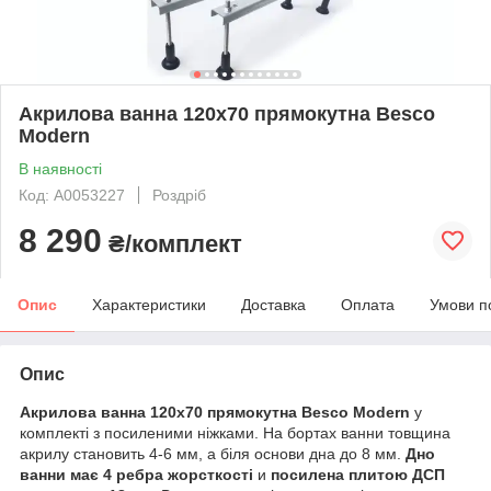
Акрилова ванна 120х70 прямокутна Besco
Modern
В наявності
Код: А0053227
Роздріб
8 290
₴/комплект
Опис
Характеристики
Доставка
Оплата
Умови п
Опис
Акрилова ванна 120х70 прямокутна Besco Modern
у
комплекті з посиленими ніжками. На бортах ванни товщина
акрилу становить 4-6 мм, а біля основи дна до 8 мм.
Дно
ванни має 4 ребра жорсткості
и
посилена плитою ДСП