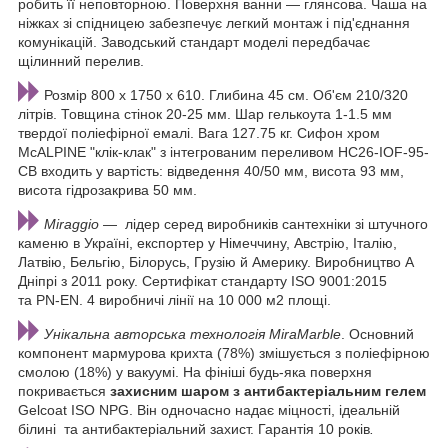
робить її неповторною. Поверхня ванни — глянсова. Чаша на
ніжках зі спідницею забезпечує легкий монтаж і під'єднання
комунікацій. Заводський стандарт моделі передбачає
щілинний перелив.
Розмір 800 x 1750 x 610. Глибина 45 см. Об'єм 210/320
літрів. Товщина стінок 20-25 мм. Шар гелькоута 1-1.5 мм
твердої поліефірної емалі. Вага 127.75 кг. Сифон хром
McALPINE "клік-клак" з інтегрованим переливом HC26-IOF-95-
CB входить у вартість: відведення 40/50 мм, висота 93 мм,
висота гідрозакрива 50 мм.
Miraggio
— лідер серед виробників сантехніки зі штучного
каменю в Україні, експортер у Німеччину, Австрію, Італію,
Латвію, Бельгію, Білорусь, Грузію й Америку. Виробництво А
Дніпрі з 2011 року. Сертифікат стандарту ISO 9001:2015
та PN-EN. 4 виробничі лінії на 10 000 м2 площі.
Унікальна авторська технологія MiraMarble
. Основний
компонент мармурова крихта (78%) змішується з поліефірною
смолою (18%) у вакуумі. На фініші будь-яка поверхня
покривається
захисним шаром з антибактеріальним гелем
Gelcoat ISO NPG. Він одночасно надає міцності, ідеальній
білині та антибактеріальний захист. Гарантія 10 років
.