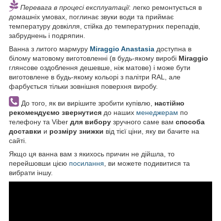
Перевага в процесі експлуатації
: легко ремонтується в
домашніх умовах, поглинає звуки води та приймає
температуру довкілля, стійка до температурних перепадів,
забруднень і подряпин.
Ванна з литого мармуру
Miraggio Anastasia
доступна в
білому матовому виготовленні (в будь-якому виробі
Miraggio
глянсове оздоблення дешевше, ніж матове) і може бути
виготовлене в будь-якому кольорі з палітри RAL, але
фарбується тільки зовнішня поверхня виробу.
До того, як ви вирішите зробити купівлю,
настійно
рекомендуємо звернутися
до наших
менеджерам
по
телефону та Viber
для вибору
зручного саме вам
способа
доставки
и
розміру знижки
від тієї ціни, яку ви бачите на
сайті.
Якщо ця ванна вам з якихось причин не дійшла, то
перейшовши цією
посилання
, ви можете подивитися та
вибрати іншу.