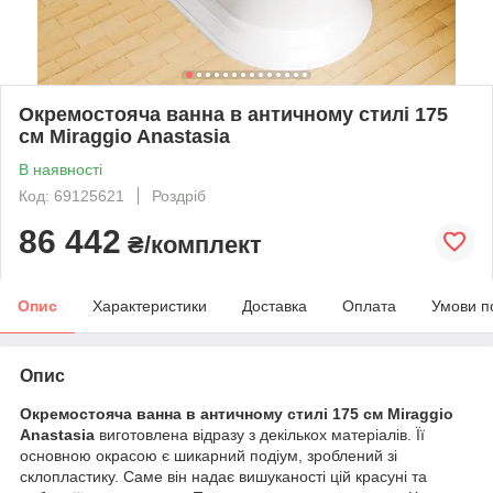
Окремостояча ванна в античному стилі 175
см Miraggio Anastasia
В наявності
Код: 69125621
Роздріб
86 442
₴/комплект
Опис
Характеристики
Доставка
Оплата
Умови п
Опис
Окремостояча ванна в античному стилі 175 см Miraggio
Anastasia
виготовлена відразу з декількох матеріалів. Її
основною окрасою є шикарний подіум, зроблений зі
склопластику. Саме він надає вишуканості цій красуні та