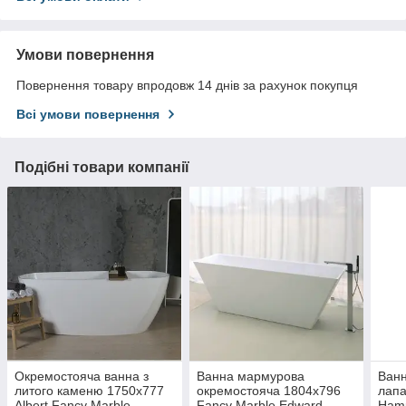
Умови повернення
Повернення товару впродовж 14 днів за рахунок покупця
Всі умови повернення
Подібні товари компанії
Окремостояча ванна з
Ванна мармурова
Ванн
литого каменю 1750х777
окремостояча 1804х796
лапа
Albert Fancy Marble
Fancy Marble Edward
Ham