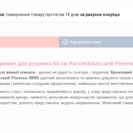
повернення товару протягом 14 днів
за рахунок покупця
Характеристики
римач для рушника 55 см Paccini&Saccardi Floren
для ванної кімнати
- далеко не рідкість сьогодні, і водночас
Бронзовий 
cardi Florence 30095
здатний захоплювати та приємно дивувати своєю
маним і винятково солідним оформленням, найвищою якістю виготовленн
юють стиль і визначають привабливість виробу, у чому представлена по
лементів декору, наявність рельєфних візерунчастих орнаментів, що до
покриттям, роблять представлену модель незрівнянною. Можливий самово