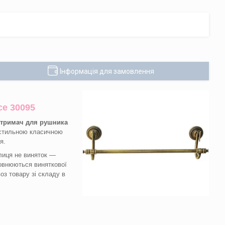
Інформація для замовлення
ce 30095
тримач для рушника
 стильною класичною
я.
лиця не виняток —
повнюються виняткової
з товару зі складу в