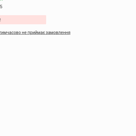
5
₴
тимчасово не приймає замовлення