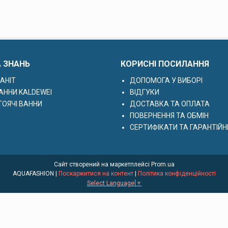
А ЗНАНЬ
КОРИСНІ ПОСИЛАННЯ
АНІТ
ДОПОМОГА У ВИБОРІ
АННИ KALDEWEI
ВІДГУКИ
ОЯЧІ ВАННИ
ДОСТАВКА ТА ОПЛАТА
ПОВЕРНЕННЯ ТА ОБМІН
СЕРТИФІКАТИ ТА ГАРАНТІЙН
Сайт створений на маркетплейсі
Prom.ua
AQUAFASHION |
Поскаржитися на контент
|
Політика конфіденційності
Select Language
▼