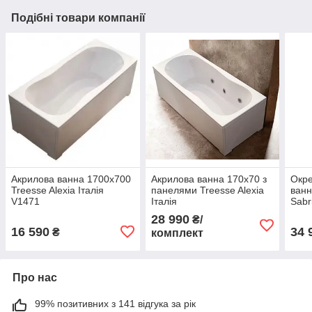
Подібні товари компанії
Акрилова ванна 1700x700
Акрилова ванна 170x70 з
Окре
Treesse Alexia Італія
панелями Treesse Alexia
ванн
V1471
Італія
Sabr
28 990
₴/
16 590
34 
₴
комплект
Про нас
99% позитивних з 141 відгука за рік