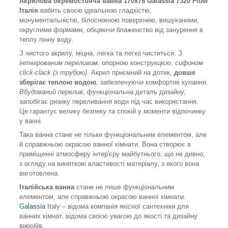
Акрилова окремостояча ванна 170x78 Galassia 7320 Flow
Італія
вабить своєю ідеальною гладкістю,
монументальністю, білосніжною поверхнею, вишуканими,
округлими формами, обіцяючи блаженство від занурення в
теплу пінну воду.
З чистого акрилу, міцна, легка та легко чиститься. З
інтегрованим переливом
, опорною конструкцією,
сифоном
click-clack (з трубою)
. Акрил приємний на дотик,
довше
зберігає теплою водою
, забезпечуючи комфортне купання.
Вбудований перелив
, функціональна деталь дизайну,
запобігає ризику переливання води під час використання.
Це гарантує велику безпеку та спокій у моменти відпочинку
у ванні.
Така ванна стане не тільки функціональним елементом, але
й справжньою окрасою ванної кімнати. Вона створює в
приміщенні атмосферу інтер'єру майбутнього, що не дивно,
з огляду на виняткові властивості матеріалу, з якого вона
виготовлена.
Італійська ванна
стане не лише функціональним
елементом, але справжньою окрасою ванної кімнати.
Galassia
Italy – відома компанія якісної сантехніки для
ванних кімнат, відома своєю увагою до якості та дизайну
виробів.