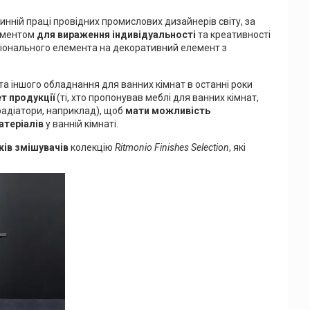
нній праці провідних промислових дизайнерів світу, за
рументом
для вираження індивідуальності
та креативності
іонального елемента на декоративний елемент з
та іншого обладнання для ванних кімнат в останні роки
т продукції
(ті, хто пропонував меблі для ванних кімнат,
радіатори, наприклад), щоб
мати можливість
атеріалів
у ванній кімнаті.
ків змішувачів
колекцію
Ritmonio Finishes Selection
, які