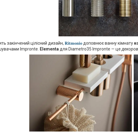
ить закінчений цілісний дизайн,
𝐑𝐢𝐭𝐦𝐨𝐧𝐢𝐨
доповнює ванну кімнату
к
шувачами Impronte.
Elementa
для Diametro35 Impronte — це
декорова