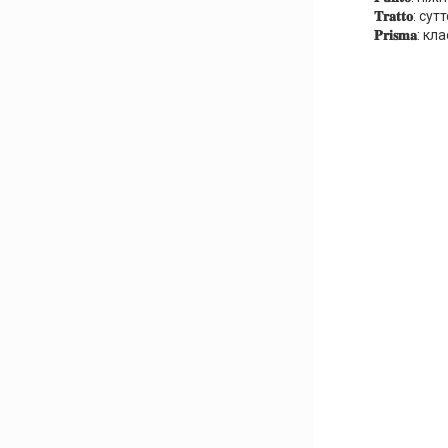
𝐓𝐫𝐚𝐭𝐭𝐨
: сут
𝐏𝐫𝐢𝐬𝐦𝐚
: кл