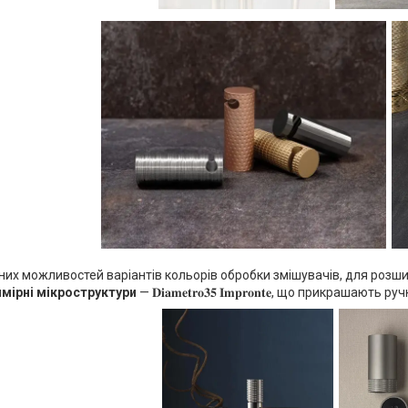
их можливостей варіантів кольорів обробки змішувачів, для розши
мірні мікроструктури
— 𝐃𝐢𝐚𝐦𝐞𝐭𝐫𝐨𝟑𝟓 𝐈𝐦𝐩𝐫𝐨𝐧𝐭𝐞, що прикрашають ручки 