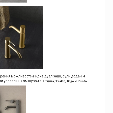
рення можливостей індивідуалізації, були додані
4
управління змішувачів: 𝐏𝐫𝐢𝐬𝐦𝐚, 𝐓𝐫𝐚𝐭𝐭𝐨, 𝐑𝐢𝐠𝐨 и 𝐏𝐮𝐧𝐭𝐨.