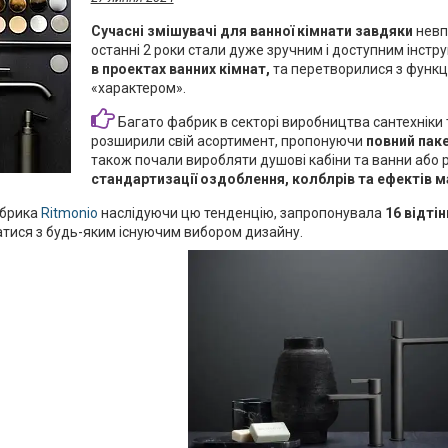
Сучасні змішувачі для ванної кімнати завдяки
невпи
останні 2 роки стали дуже зручним і доступним інст
в проектах ванних кімнат,
та перетворилися з функц
«характером».
Багато фабрик в секторі виробництва сантехніки 
розширили свій асортимент, пропонуючи
повний паке
також почали виробляти душові кабіни та ванни або 
стандартизації оздоблення, колблрів та ефектів м
абрика
Ritmonio
наслідуючи цю тенденцію, запропонувала
16 відтін
тися з будь-яким існуючим вибором дизайну.