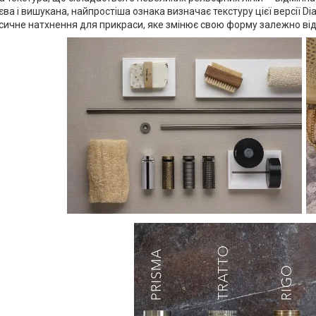
тєва і вишукана, найпростіша ознака визначає текстуру цієї версії D
асичне натхнення для прикраси, яке змінює свою форму залежно від 