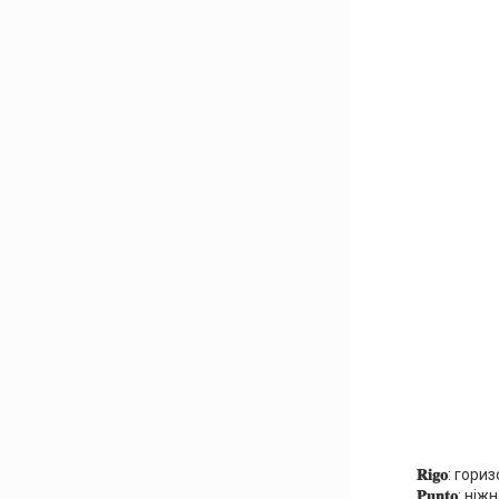
𝐑𝐢𝐠𝐨
: гори
𝐏𝐮𝐧𝐭𝐨
: ніж