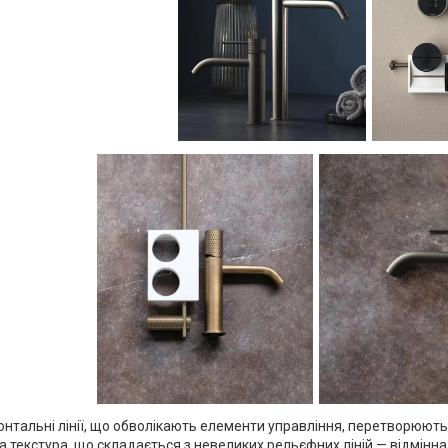
зонтальні лінії, що обволікають елементи управління, перетворюют
на текстура, що складається з невеликих рельєфних ліній — відмінна