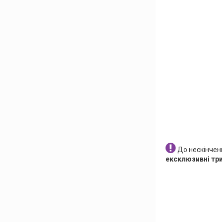
До нескінченн
ексклюзивні три