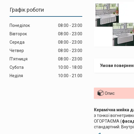
Графік роботи
Понеділок
08:00
23:00
Вівторок
08:00
23:00
Середа
08:00
23:00
Четвер
08:00
23:00
Пʼятниця
08:00
23:00
Субота
10:00
18:00
Неділя
10:00
21:00
Опис
Керамічна мийка дл
з тонкої вогнетривко
ОГОРТАЄМА (
фасад
стандартний. Внутріш