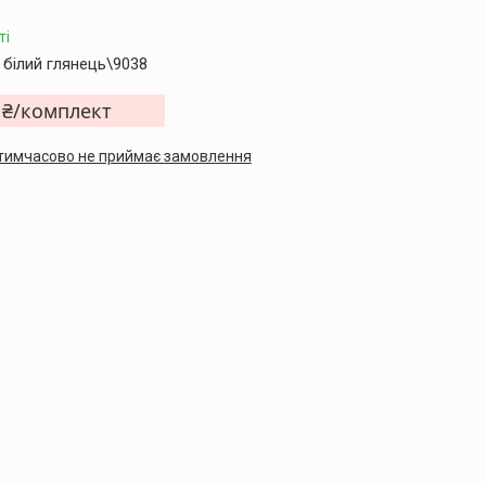
ті
 білий глянець\9038
 ₴/комплект
тимчасово не приймає замовлення