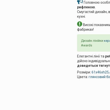
Головною особли
рифленою
.
Смугастий дизайн, в
кухні.
Високі показники
фабриках!
Дизайн лінійки
кер
Awards
Елегантні лінії та
ре
дійсно індивідуальн
доведеться тягнут
Розміри:
61x46xh25,
Цвета:
глянсовий бі