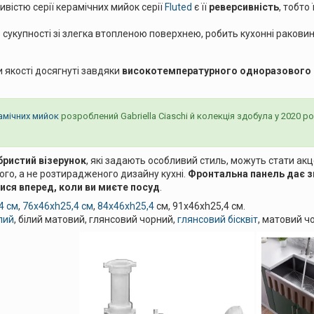
вістю серії керамічних мийок серії
Fluted
є її
реверсивність
, тобто
 сукупності зі злегка втопленою поверхнею, робить кухонні раковин
 якості досягнуті завдяки
високотемпературного одноразового 
амічних мийок
розроблений Gabriella Ciaschi й колекція здобула у 2020 ро
бристий візерунок
, які задають особливий стиль, можуть стати ак
ого, а не розтирадженого дизайну кухні.
Фронтальна панель дає з
ися вперед, коли ви миєте посуд
.
4 см
,
76x46xh25,4 см
,
84x46xh25,4
см, 91x46xh25,4 см.
лий
, білий матовий, глянсовий чорний,
глянсовий бісквіт
, матовий ч